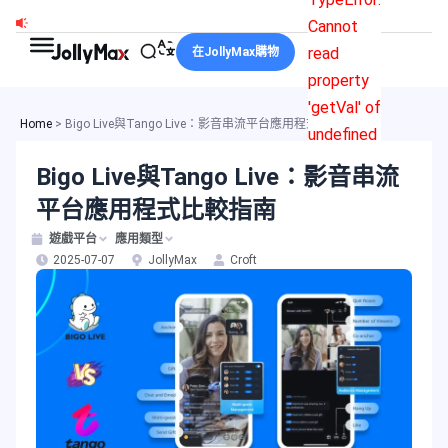
跳
Cannot
至
read
在JollyMax購物
主
property
要
'getVal' of
內
Home
>
Bigo Live與Tango Live：影音串流平台應用程式比較指南
undefined
容
Bigo Live與Tango Live：影音串流
平台應用程式比較指南
遊戲平台
應用類型
2025-07-07
JollyMax
Croft