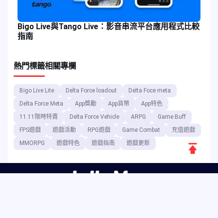
Bigo Live與Tango Live：影音串流平台應用程式比較
指南
熱門標籤
相關專欄
Bigo Live Lite
Delta Force loadout
Delta Foce meta
Delta Force Meta
App獎勵
App貨幣
App特色
11.11限時特賣
Delta Force Vehicle
ARPG
Game Buff
FPS遊戲
遊戲活動
RPG遊戲
Game Combat
充值遊戲
返
MMORPG
遊戲特色
遊戲指南
遊戲更新
回
頂
端
作為數位娛樂平台，JollyMax 以最優惠的價格為頂尖應用程式與遊戲
公司銷售增值商品，並提供便捷且安全的購買管道。JollyMax 博客定
期發布線上更新、活動資訊、促銷訊息、評論、攻略指南及報告，供