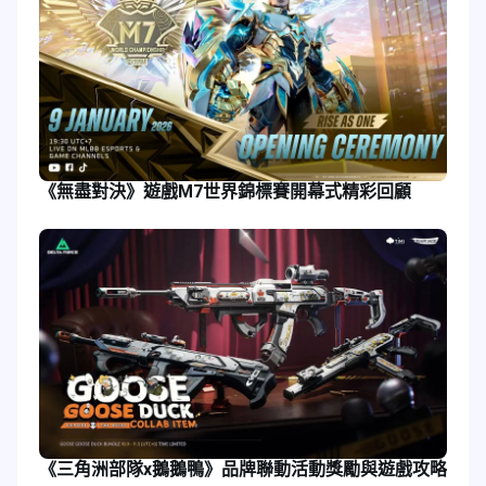
《無盡對決》遊戲M7世界錦標賽開幕式精彩回顧
《三角洲部隊x鵝鵝鴨》品牌聯動活動獎勵與遊戲攻略