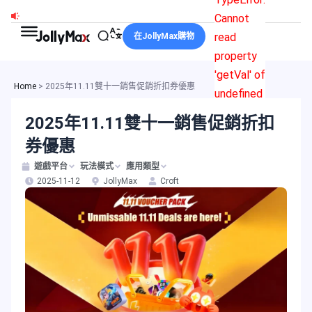
跳
Cannot
至
read
在JollyMax購物
主
property
要
'getVal' of
內
Home
>
2025年11.11雙十一銷售促銷折扣券優惠
undefined
容
2025年11.11雙十一銷售促銷折扣
券優惠
遊戲平台
玩法模式
應用類型
2025-11-12
JollyMax
Croft