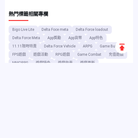
熱門標籤
相關專欄
Bigo Live Lite
Delta Foce meta
Delta Force loadout
Delta Force Meta
App獎勵
App貨幣
App特色
返
11.11限時特賣
Delta Force Vehicle
ARPG
Game Buff
回
FPS遊戲
遊戲活動
RPG遊戲
Game Combat
充值遊戲
MMORPG
遊戲特色
遊戲指南
遊戲更新
頂
端
作為數位娛樂平台，JollyMax 以最優惠的價格為頂尖應用程式與遊戲
公司銷售增值商品，並提供便捷且安全的購買管道。JollyMax 博客定
期發布線上更新、活動資訊、促銷訊息、評論、攻略指南及報告，供
全球玩家與使用者參考。
Copyright ©2025 JollyMax
Digital Platform. All rights