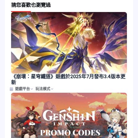
猜您喜歡
也瀏覽過
《崩壞：星穹鐵道》遊戲於2025年7月發布3.4版本更
新
遊戲平台
玩法模式