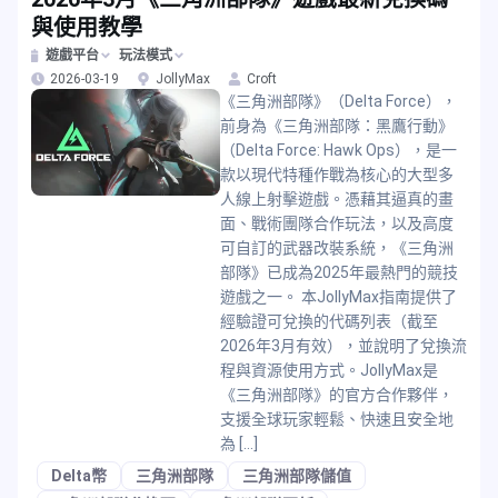
與使用教學
遊戲平台
玩法模式
2026-03-19
JollyMax
Croft
《三角洲部隊》（Delta Force），
前身為《三角洲部隊：黑鷹行動》
（Delta Force: Hawk Ops），是一
款以現代特種作戰為核心的大型多
人線上射擊遊戲。憑藉其逼真的畫
面、戰術團隊合作玩法，以及高度
可自訂的武器改裝系統，《三角洲
部隊》已成為2025年最熱門的競技
遊戲之一。 本JollyMax指南提供了
經驗證可兌換的代碼列表（截至
2026年3月有效），並說明了兌換流
程與資源使用方式。JollyMax是
《三角洲部隊》的官方合作夥伴，
支援全球玩家輕鬆、快速且安全地
為 […]
Delta幣
三角洲部隊
三角洲部隊儲值