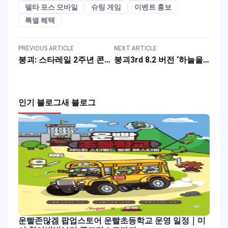
델타 포스 모바일
슈팅 게임
이벤트 홍보
특별 혜택
PREVIOUS ARTICLE
NEXT ARTICLE
붕괴: 스타레일 2주년 콘서트 생방송 CGV 특별 상영 2차 티켓 예매 시작!
붕괴3rd 8.2 버전 ‘하늘을 걸어’ 업데이트
인기 블로그
새 블로그
운빨존많겜 팝업스토어 운빨초등학교 운영 일정｜미