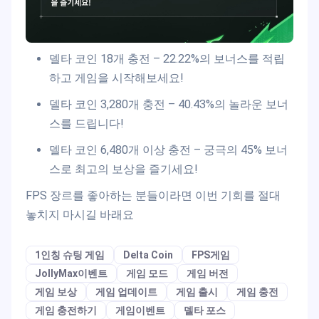
​델타 코인 18개 충전 – 22.22%의 보너스를 적립
하고 게임을 시작해보세요!
델타 코인 3,280개 충전 – 40.43%의 놀라운 보너
스를 드립니다!
델타 코인 6,480개 이상 충전 – 궁극의 45% 보너
스로 최고의 보상을 즐기세요!
FPS 장르를 좋아하는 분들이라면 이번 기회를 절대
놓치지 마시길 바래요
1인칭 슈팅 게임
Delta Coin
FPS게임
JollyMax이벤트
게임 모드
게임 버전
게임 보상
게임 업데이트
게임 출시
게임 충전
게임 충전하기
게임이벤트
델타 포스