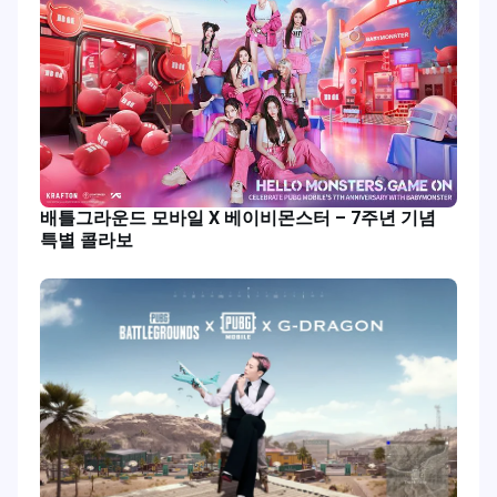
배틀그라운드 모바일 X 베이비몬스터 – 7주년 기념
특별 콜라보