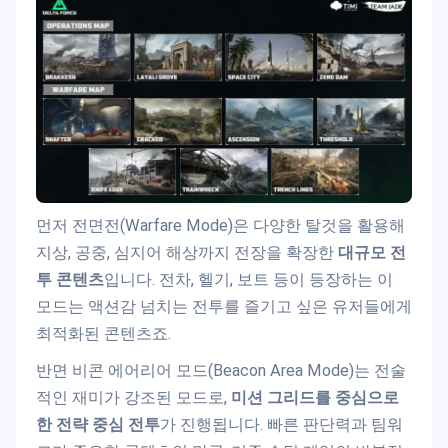
먼저 전면전(Warfare Mode)은 다양한 탈것을 활용해
지상, 공중, 심지어 해상까지 전장을 확장한
대규모 전
투 콘텐츠
입니다. 전차, 헬기, 보트 등이 등장하는 이
모드는 액션감 넘치는 전투를 즐기고 싶은 유저들에게
최적화된 콘텐츠죠.
반면 비콘 에어리어 모드(Beacon Area Mode)는 전술
적인 재미가 강조된 모드로,
미션 그리드를 중심으로
한 전략 중심 전투
가 진행됩니다. 빠른 판단력과 팀워