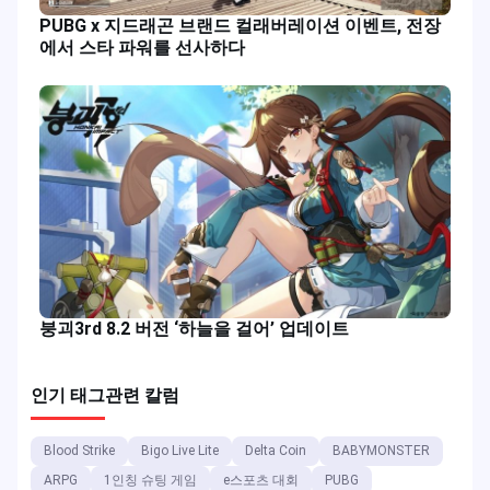
PUBG x 지드래곤 브랜드 컬래버레이션 이벤트, 전장
에서 스타 파워를 선사하다
붕괴3rd 8.2 버전 ‘하늘을 걸어’ 업데이트
인기 태그
관련 칼럼
Blood Strike
Bigo Live Lite
Delta Coin
BABYMONSTER
ARPG
1인칭 슈팅 게임
e스포츠 대회
PUBG