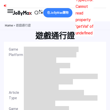
跳
Cannot
至
read
在JollyMax購物
主
property
要
Home
>
遊戲通行證
'getVal' of
內
undefined
遊戲通行證
容
Game
Platform
Article
Type
Game