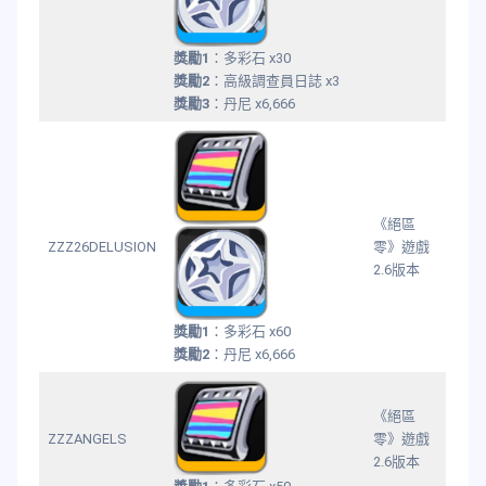
獎勵1
：多彩石 x30
獎勵2
：高級調查員日誌 x3
獎勵3
：丹尼 x6,666
《絕區
ZZZ26DELUSION
零》遊戲
2.6版本
獎勵1
：多彩石 x60
獎勵2
：丹尼 x6,666
《絕區
ZZZANGELS
零》遊戲
2.6版本