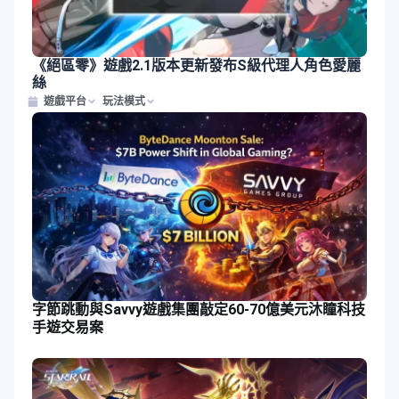
《絕區零》遊戲2.1版本更新發布S級代理人角色愛麗
絲
遊戲平台
玩法模式
字節跳動與Savvy遊戲集團敲定60-70億美元沐瞳科技
手遊交易案