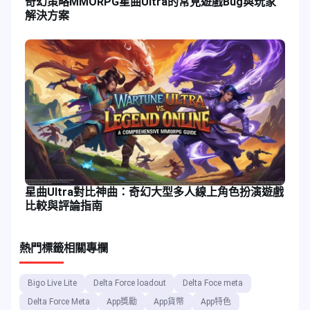
奇幻策略MMORPG星曲Ultra的常見遊戲Bug與玩家
解決方案
星曲Ultra對比神曲：奇幻大型多人線上角色扮演遊戲
比較與評論指南
熱門標籤
相關專欄
Bigo Live Lite
Delta Force loadout
Delta Foce meta
Delta Force Meta
App獎勵
App貨幣
App特色