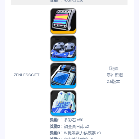
獎勵1
：多彩石 x50
《絕區
ZENLESSGIFT
零》遊戲
2.6版本
獎勵1
：多彩石 x50
獎勵2
：調查員日誌 x2
獎勵3
：W機鳴電力供應器 x3