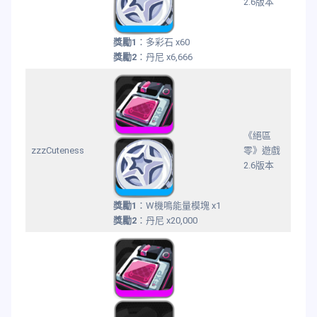
2.6版本
獎勵1
：多彩石 x60
獎勵2
：丹尼 x6,666
《絕區
zzzCuteness
零》遊戲
2.6版本
獎勵1
：W機鳴能量模塊 x1
獎勵2
：丹尼 x20,000