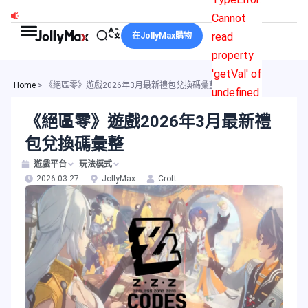
跳
Cannot
至
read
在JollyMax購物
主
property
要
'getVal' of
內
Home
>
《絕區零》遊戲2026年3月最新禮包兌換碼彙整
undefined
容
《絕區零》遊戲2026年3月最新禮
包兌換碼彙整
遊戲平台
玩法模式
2026-03-27
JollyMax
Croft