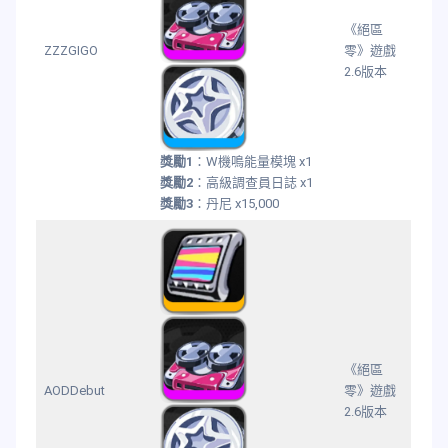
《絕區
ZZZGIGO
零》遊戲
2.6版本
獎勵1
：W機鳴能量模塊 x1
獎勵2
：高級調查員日誌 x1
獎勵3
：丹尼 x15,000
《絕區
AODDebut
零》遊戲
2.6版本