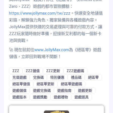
Zero、ZZZ）遊戲的都市冒險體驗：
https://www.jollymax.com/tw/zzz
。快速安全地儲值
彩鉻，解鎖強力角色、獨家裝備與各種遊戲內容。
JollyMax提供快速的交易處理與可靠的付款方式，讓
ZZZ玩家隨時做好準備，迎接新艾利都的每一個新卡
池與挑戰。
🚀 現在就前往
www.JollyMax.com
為《絕區零》遊戲
儲值，立即回到戰場不間斷！
ZZZ
ZZZ儲值
ZZZ更新
ZZZ遊戲碼
充值遊戲
兌換碼
特別優惠
禮品碼
絕區零
絕區零儲值
絕區零更新
絕區零遊戲碼
遊戲儲值
遊戲兌換碼
遊戲指南
遊戲更新
遊戲版本
遊戲獎勵
遊戲禮物
遊戲道具