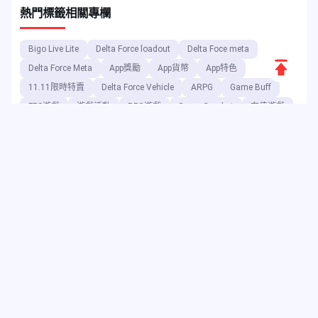
熱門標籤
相關專欄
Bigo Live Lite
Delta Force loadout
Delta Foce meta
返
Delta Force Meta
App獎勵
App貨幣
App特色
回
11.11限時特賣
Delta Force Vehicle
ARPG
Game Buff
頂
FPS遊戲
遊戲活動
RPG遊戲
Game Combat
充值遊戲
MMORPG
遊戲特色
遊戲指南
遊戲更新
端
作為數位娛樂平台，JollyMax 以最優惠的價格為頂尖應用程式與遊戲
公司銷售增值商品，並提供便捷且安全的購買管道。JollyMax 博客定
期發布線上更新、活動資訊、促銷訊息、評論、攻略指南及報告，供
全球玩家與使用者參考。
Copyright ©2025 JollyMax
Digital Platform. All rights
reserved.