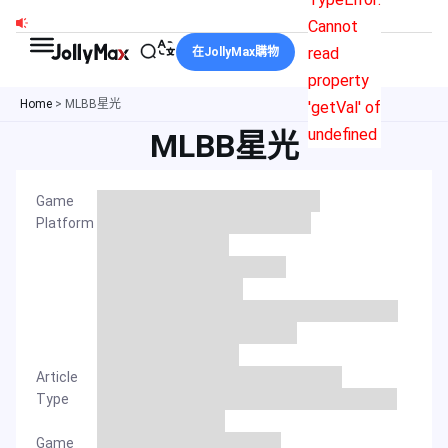
跳
Cannot
至
read
在JollyMax購物
主
property
要
Home
>
MLBB星光
'getVal' of
內
undefined
MLBB星光
容
Game
Platform
Article
Type
Game