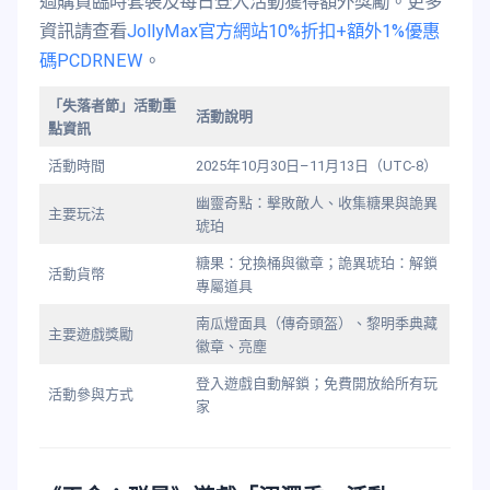
過購買臨時套裝及每日登入活動獲得額外獎勵。更多
資訊請查看
JollyMax官方網站10%折扣+額外1%優惠
碼PCDRNEW
。
「失落者節」活動重
活動說明
點資訊
活動時間
2025年10月30日–11月13日（UTC-8）
幽靈奇點：擊敗敵人、收集糖果與詭異
主要玩法
琥珀
糖果：兌換桶與徽章；詭異琥珀：解鎖
活動貨幣
專屬道具
南瓜燈面具（傳奇頭盔）、黎明季典藏
主要遊戲獎勵
徽章、亮塵
登入遊戲自動解鎖；免費開放給所有玩
活動參與方式
家