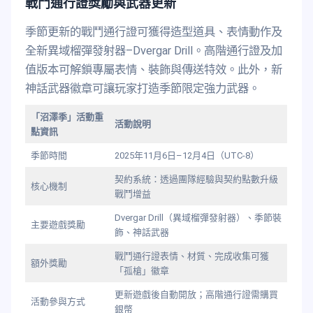
戰鬥通行證獎勵與武器更新
季節更新的戰鬥通行證可獲得造型道具、表情動作及
全新異域榴彈發射器–Dvergar Drill。高階通行證及加
值版本可解鎖專屬表情、裝飾與傳送特效。此外，新
神話武器徽章可讓玩家打造季節限定強力武器。
「沼澤季」活動重
活動說明
點資訊
季節時間
2025年11月6日–12月4日（UTC-8）
契約系統：透過團隊經驗與契約點數升級
核心機制
戰鬥增益
Dvergar Drill（異域榴彈發射器）、季節裝
主要遊戲獎勵
飾、神話武器
戰鬥通行證表情、材質、完成收集可獲
額外獎勵
「孤槍」徽章
更新遊戲後自動開放；高階通行證需購買
活動參與方式
銀幣