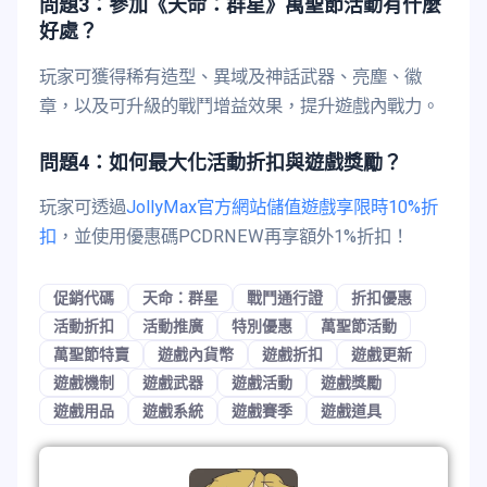
問題3：參加《天命：群星》萬聖節活動有什麼
好處？
玩家可獲得稀有造型、異域及神話武器、亮塵、徽
章，以及可升級的戰鬥增益效果，提升遊戲內戰力。
問題4：如何最大化活動折扣與遊戲獎勵？
玩家可透過
JollyMax官方網站儲值遊戲享限時10%折
扣
，並使用優惠碼PCDRNEW再享額外1%折扣！
促銷代碼
天命：群星
戰鬥通行證
折扣優惠
活動折扣
活動推廣
特別優惠
萬聖節活動
萬聖節特賣
遊戲內貨幣
遊戲折扣
遊戲更新
遊戲機制
遊戲武器
遊戲活動
遊戲獎勵
遊戲用品
遊戲系統
遊戲賽季
遊戲道具