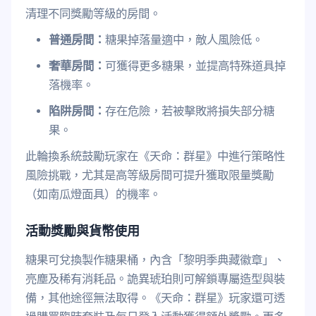
清理不同獎勵等級的房間。
普通房間：
糖果掉落量適中，敵人風險低。
奢華房間：
可獲得更多糖果，並提高特殊道具掉
落機率。
陷阱房間：
存在危險，若被擊敗將損失部分糖
果。
此輪換系統鼓勵玩家在《天命：群星》中進行策略性
風險挑戰，尤其是高等級房間可提升獲取限量獎勵
（如南瓜燈面具）的機率。
活動獎勵與貨幣使用
糖果可兌換製作糖果桶，內含「黎明季典藏徽章」、
亮塵及稀有消耗品。詭異琥珀則可解鎖專屬造型與裝
備，其他途徑無法取得。《天命：群星》玩家還可透