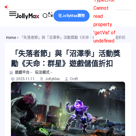
跳
Cannot
至
read
在JollyMax購物
主
property
要
'getVal' of
內
Home
>
「失落者節」與「沼澤季」活動獎勵《天命：群星》遊戲儲值折扣
undefined
容
「失落者節」與「沼澤季」活動獎
勵《天命：群星》遊戲儲值折扣
遊戲平台
玩法模式
2025-11-11
JollyMax
Croft