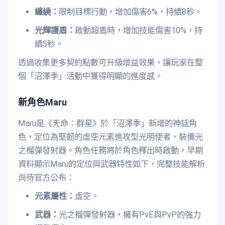
纏繞：
限制目標行動，增加傷害6%，持續8秒。
光輝護盾：
啟動超盾時，增加技能傷害10%，持
續5秒。
透過收集更多契約點數可升級增益效果，讓玩家在整
個「沼澤季」活動中獲得明顯的進度感。
新角色Maru
Maru是《天命：群星》於「沼澤季」新增的神話角
色，定位為堅韌的虛空元素進攻型光明使者，裝備光
之榴彈發射器。角色任務將於角色釋出時啟動，早期
資料顯示Maru的定位與武器特性如下，完整技能解析
尚待官方公布：
元素屬性：
虛空。
武器：
光之榴彈發射器，擁有PvE與PvP的強力