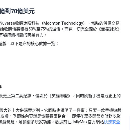
億到70億美元
verse收購沐瞳科技（Moonton Technology），當時的併購交易
原始收購價將獲得50%至75%的溢價，而這一切完全源於《無盡對決》
球手機遊戲市場持續稱霸的商業實力。
遊戲。以下是它的核心數據一覽：
時
電競史上第二高紀錄，僅次於《英雄聯盟》，同時刷新手機電競史上的
模最大的十大併購案之列。它同時也說明了一件事：只要一款手機遊戲
型皮膚、季節性內容還是電競賽事整合——即便在眾多開發商財務吃緊
體驗、解鎖更多玩家功能，歡迎前往JollyMax官方網站
快速安全