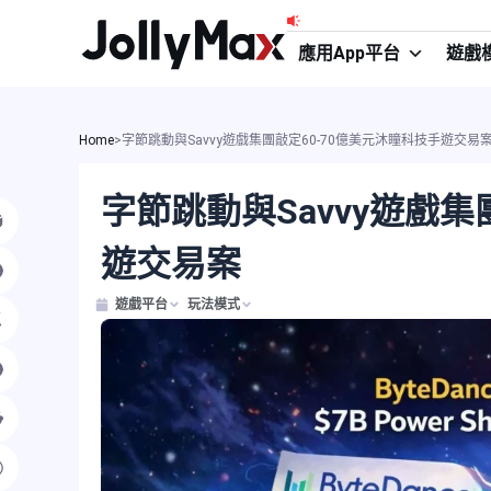
跳
至
應用App平台
遊戲
主
要
內
Home
>
字節跳動與Savvy遊戲集團敲定60-70億美元沐瞳科技手遊交易
容
字節跳動與Savvy遊戲集
遊交易案
遊戲平台
玩法模式