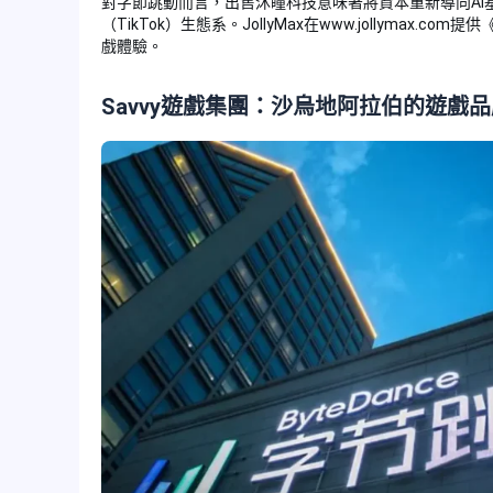
對字節跳動而言，出售沐瞳科技意味著將資本重新導向AI基
（TikTok）生態系。JollyMax在www.jollymax.co
戲體驗。
Savvy遊戲集團：沙烏地阿拉伯的遊戲