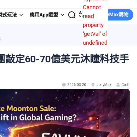
Cannot
在JollyMax購物
模式玩法
應用App類型
read
property
'getVal' of
案
undefined
團敲定60-70億美元沐瞳科技手
2026-03-20
JollyMax
Croft