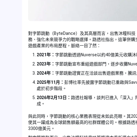
對字節跳動（ByteDance）及其高層而言，出售沐瞳科技（M
務、強化未來競爭力的戰略選擇。路透社指出，這筆併購
遊戲產業的布局歷程，脈絡一目了然：
2021年：
字節跳動透過Nuverse以約40億美元收
2023年：
字節跳動宣布重組遊戲部門，逐步收攤Nuv
2024年：
字節跳動證實正在洽談出售遊戲業務，騰訊
2025年11月：
彭博社率先披露字節跳動已重啟與Savvy
處於初步階段。
2026年2月13日：
路透社報導，談判已進入「深入」階
成。
與此同時，字節跳動的核心業務表現從未如此亮眼。其2025年第
使其一躍成為全球銷售額最高的社群媒體公司。根據路透社
3300億美元。