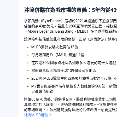
沐瞳併購在遊戲市場的意義：5年內從40
字節跳動（ByteDance）最初於2021年透過旗下遊戲部門Nu
估值約為40億美元。若此次以60至70億美元出售，相較
（Mobile Legends: Bang Bang、MLBB）在全
讓沐瞳科技估值如此亮眼的關鍵，正是《無盡對決》這款
MLBB累計安裝次數突破15億
每月活躍用戶（MAU）超過1.1億
在超過80個國家與地區名列最多人遊玩的前十大遊戲
電競賽事版圖橫跨全球139個國家與地區
2024年MLBB電競生態系統累計觀看時數達4.75億小
M7世界冠軍賽同時在線觀看人數峰值達560萬，是
最高峰值紀錄
這筆60至70億美元的併購交易，將躋身遊戲產業史上規
具備穩定的活躍用戶、經過驗證的營利模式——無論是造
的市場環境下，依然能夠換得頂級的估值溢價。想要提升遊戲
地為MLBB儲值
。