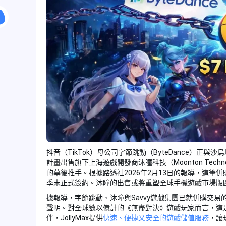
抖音（TikTok）母公司字節跳動（ByteDance）正與沙烏地
計畫出售旗下上海遊戲開發商沐瞳科技（Moonton Technolog
的幕後推手。根據路透社2026年2月13日的報導，這筆併
季末正式簽約。沐瞳的出售或將重塑全球手機遊戲市場版
據報導，字節跳動、沐瞳與Savvy遊戲集團已就併購交易
聲明。對全球數以億計的《無盡對決》遊戲玩家而言，這是
伴，JollyMax提供
快速、便捷又安全的遊戲儲值服務
，讓