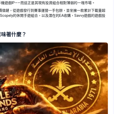
手機遊戲IP——而這正是其現有投資組合相對薄弱的一塊市場。
價值鏈，從遊戲發行到賽事運營一手包辦，並坐擁一款累計下載量超
態、Scopely的休閒手遊組合，以及潛在的EA收購，Savvy遊戲的遊戲投
意味著什麼？