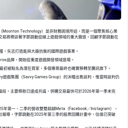
oonton Technology）並非財務困境所迫，而是一個聚焦核心業
交易將標誌著字節跳動從線上遊戲領域的重大撤退。回顧字節跳動在
購沐瞳，矢志打造能與大廠抗衡的國際遊戲事業。
erse品牌，開始從重度遊戲開發領域退場。
最初被點名為潛在買家，多個專案最終也確實移轉至騰訊旗下。
遊戲集團（Savvy Games Group）的沐瞳出售談判，惟當時談判仍
段，主要條款已達成共識，併購交易最快可於2026年第一季末完
一、二季的營收雙雙超越Meta（Facebook／Instagram），
報導，字節跳動在2025年第三季的股票回購計畫中，估值已突破