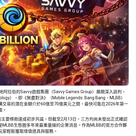
阿拉伯的Savvy遊戲集團（Savvy Games Group）展開深入談判，
y），即《無盡對決》（Mobile Legends: Bang Bang、MLBB）
購交易的潛在金額介於60億至70億美元之間，最快可能在2026年第一
圖。
的主要條款達成初步共識，但截至2月13日，三方均尚未發出正式確認
MLBB生態圈多年來最重量級的企業消息。作為MLBB的官方合作夥
玩家輕鬆獲取增值道具與服務。