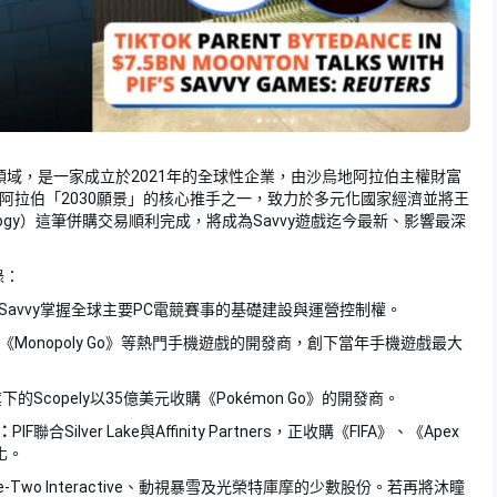
遊戲與電競領域，是一家成立於2021年的全球性企業，由沙烏地阿拉伯主權財富
地阿拉伯「2030願景」的核心推手之一，致力於多元化國家經濟並將王
ology）這筆併購交易順利完成，將成為Savvy遊戲迄今最新、影響最深
錄：
up，使Savvy掌握全球主要PC電競賽事的基礎建設與運營控制權。
《Monopoly Go》等熱門手機遊戲的開發商，創下當年手機遊戲最大
旗下的Scopely以35億美元收購《Pokémon Go》的開發商。
）：
PIF聯合Silver Lake與Affinity Partners，正收購《FIFA》、《Apex
有化。
e-Two Interactive、動視暴雪及光榮特庫摩的少數股份。若再將沐瞳