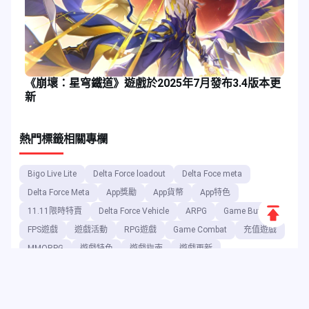
《崩壞：星穹鐵道》遊戲於2025年7月發布3.4版本更
新
熱門標籤
相關專欄
Bigo Live Lite
Delta Force loadout
Delta Foce meta
Delta Force Meta
App獎勵
App貨幣
App特色
返
11.11限時特賣
Delta Force Vehicle
ARPG
Game Buff
回
FPS遊戲
遊戲活動
RPG遊戲
Game Combat
充值遊戲
頂
MMORPG
遊戲特色
遊戲指南
遊戲更新
端