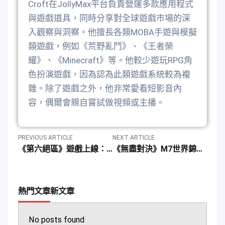
Croft在JollyMax平台負責營運多款應用程式
與遊戲道具，同時分享對全球遊戲市場的深
入觀察與洞察。他擅長各類MOBA手遊與模擬
類遊戲，例如《荒野亂鬥》、《王者榮
耀》、《Minecraft》等。他較少遊玩RPG角
色扮演遊戲，因為認為此類遊戲系統較為複
雜。除了遊戲之外，他非常愛看短影音內
容，偶爾會親自嘗試做視頻或主播。
PREVIOUS ARTICLE
NEXT ARTICLE
《第六絕區》遊戲上線：玩家儲值活動與折扣優惠全攻略
《無盡對決》M7世界錦標賽：賽程、對戰表及比賽時間
熱門文章
新文章
No posts found