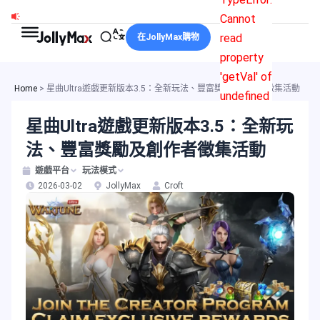
跳
Cannot
至
read
在JollyMax購物
主
property
要
'getVal' of
內
Home
>
星曲Ultra遊戲更新版本3.5：全新玩法、豐富獎勵及創作者徵集活動
undefined
容
星曲Ultra遊戲更新版本3.5：全新玩
法、豐富獎勵及創作者徵集活動
遊戲平台
玩法模式
2026-03-02
JollyMax
Croft