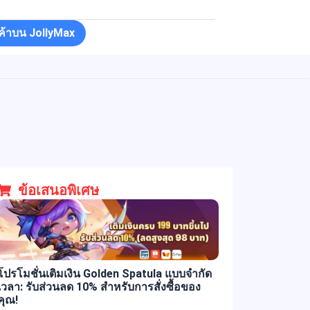
นค้าบน JollyMax
ข้อเสนอพิเศษ
โปรโมชั่นเติมเงิน Golden Spatula แบบจำกัด
เวลา: รับส่วนลด 10% สำหรับการสั่งซื้อของ
คุณ!