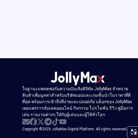
ในฐานะแพลตฟอร์มความบันเทิงดิจิทัล JollyMax จำหน่าย
สินค้าเพิ่มมูลค่าสำหรับบริษัทแอปและเกมชั้นนำในราคาที่ดี
ที่สุด พร้อมการเข้าถึงที่ง่ายและปลอดภัย บล็อกของ JollyMax
เผยแพร่การอัปเดตออนไลน์ กิจกรรม โปรโมชั่น รีวิว คู่มือการ
เล่น รายงานต่างๆ ให้กับผู้เล่นและผู้ใช้ทั่วโลก
Copyright ©2025 JollyMax Digital Platform. All rights reserved.