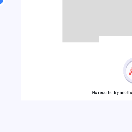
No results, try anoth