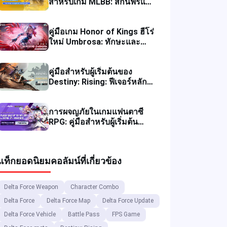
สำหรับเกม MLBB: สกินฟรีและ
ส่วนลดการเติมเงิน
คู่มือเกม Honor of Kings ฮีโร่
ใหม่ Umbrosa: ทักษะและ
รางวัล
คู่มือสำหรับผู้เริ่มต้นของ
Destiny: Rising: ฟีเจอร์หลัก
ตัวละครแนะนำ และกลยุทธ์
การเล่น
การผจญภัยในเกมแฟนตาซี
RPG: คู่มือสำหรับผู้เริ่มต้น
Grand Crown: Pandora’s
Fate
แท็กยอดนิยม
คอลัมน์ที่เกี่ยวข้อง
Delta Force Weapon
Character Combo
Delta Force
Delta Force Map
Delta Force Update
Delta Force Vehicle
Battle Pass
FPS Game