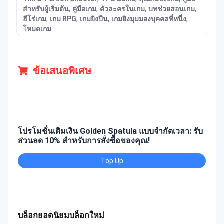
,
,
,
,
สำหรับผู้เริ่มต้น
คู่มือเกม
ตัวละครในเกม
บทช่วยสอนเกม
,
,
,
,
ฮีโร่เกม
เกม RPG
เกมยิงปืน
เกมยิงมุมมองบุคคลที่หนึ่ง
โหมดเกม
ข้อเสนอพิเศษ
โปรโมชั่นเติมเงิน Golden Spatula แบบจำกัดเวลา: รับ
ส่วนลด 10% สำหรับการสั่งซื้อของคุณ!
Top Up
บล็อกยอดนิยม
บล็อกใหม่