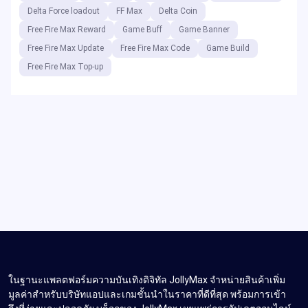
Delta Force loadout
FF Max
Delta Coin
Free Fire Max Reward
Game Buff
Game Banner
Free Fire Max Update
Free Fire Max Code
Game Build
Free Fire Max Top-up
ในฐานะแพลตฟอร์มความบันเทิงดิจิทัล JollyMax จำหน่ายสินค้าเพิ่ม
มูลค่าสำหรับบริษัทแอปและเกมชั้นนำในราคาที่ดีที่สุด พร้อมการเข้า