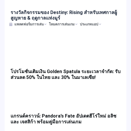
รางวัลกิจกรรมของ Destiny: Rising สำหรับเทศกาลผู้
สูญหาย & ฤดูกาลแห่งมูร์
แพลตฟอร์มการเล่น
โหมดการเล่นเกม
ประเภทแอป
โปรโมชั่นเติมเงิน Golden Spatula ระยะเวลาจำกัด: รับ
ส่วนลด 50% ในไทย และ 30% ในมาเลเซีย!
แกรนด์คราวน์: Pandora’s Fate อัปเดตฮีโร่ใหม่ อลิซ
และ เจสสิก้า พร้อมคู่มือการเล่นเกม