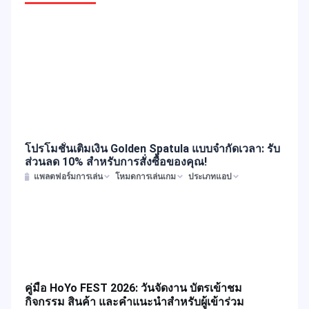
โปรโมชั่นเติมเงิน Golden Spatula แบบจำกัดเวลา: รับ
ส่วนลด 10% สำหรับการสั่งซื้อของคุณ!
แพลตฟอร์มการเล่น
โหมดการเล่นเกม
ประเภทแอป
คู่มือ HoYo FEST 2026: วันจัดงาน บัตรเข้าชม
กิจกรรม สินค้า และคำแนะนำสำหรับผู้เข้าร่วม