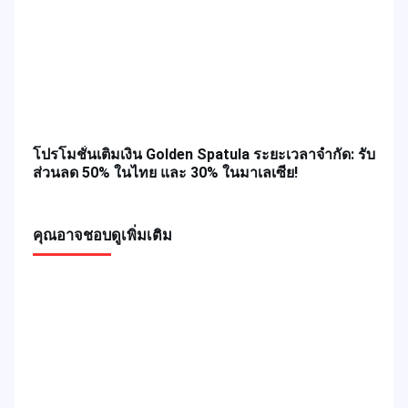
โปรโมชั่นเติมเงิน Golden Spatula ระยะเวลาจำกัด: รับ
ส่วนลด 50% ในไทย และ 30% ในมาเลเซีย!
คุณอาจชอบ
ดูเพิ่มเติม