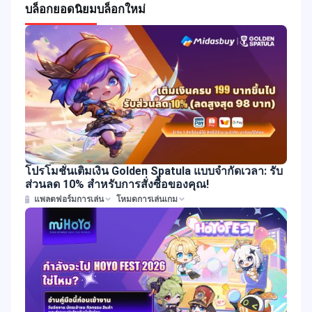
บล็อกยอดนิยม
บล็อกใหม่
โปรโมชั่นเติมเงิน Golden Spatula แบบจำกัดเวลา: รับ
ส่วนลด 10% สำหรับการสั่งซื้อของคุณ!
แพลตฟอร์มการเล่น
โหมดการเล่นเกม