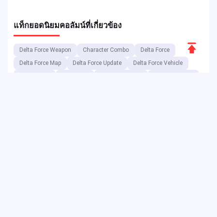
แท็กยอดนิยม
คอลัมน์ที่เกี่ยวข้อง
Scroll
Delta Force Weapon
Character Combo
Delta Force
to
Delta Force Map
Delta Force Update
Delta Force Vehicle
Top
Battle Pass
FPS Game
Delta Foce meta
Destiny: Rising
Delta Force loadout
FF Max
Free Fire Max Reward
Delta Coin
Game Buff
Game Build
Free Fire Max Update
Game Banner
Free Fire Max Code
Free Fire Max Top-up
ในฐานะแพลตฟอร์มความบันเทิงดิจิทัล JollyMax จำหน่ายสินค้าเพิ่ม
มูลค่าสำหรับบริษัทแอปและเกมชั้นนำในราคาที่ดีที่สุด พร้อมการเข้า
ถึงที่ง่ายและปลอดภัย บล็อกของ JollyMax เผยแพร่การอัปเดตออนไลน์
กิจกรรม โปรโมชั่น รีวิว คู่มือการเล่น รายงานต่างๆ ให้กับผู้เล่นและผู้ใช้
ทั่วโลก