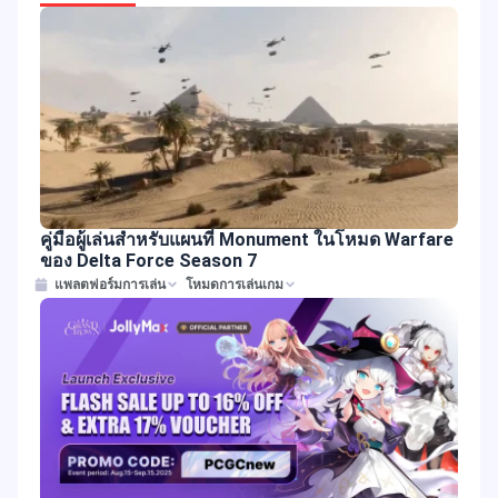
คู่มือผู้เล่นสำหรับแผนที่ Monument ในโหมด Warfare
ของ Delta Force Season 7
แพลตฟอร์มการเล่น
โหมดการเล่นเกม