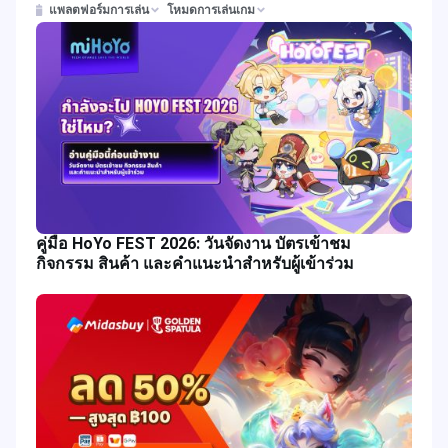
แพลตฟอร์มการเล่น
โหมดการเล่นเกม
คู่มือ HoYo FEST 2026: วันจัดงาน บัตรเข้าชม
กิจกรรม สินค้า และคำแนะนำสำหรับผู้เข้าร่วม