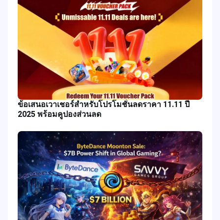
ข้อเสนอเวาเชอร์สำหรับโปรโมชั่นลดราคา 11.11 ปี
2025 พร้อมคูปองส่วนลด