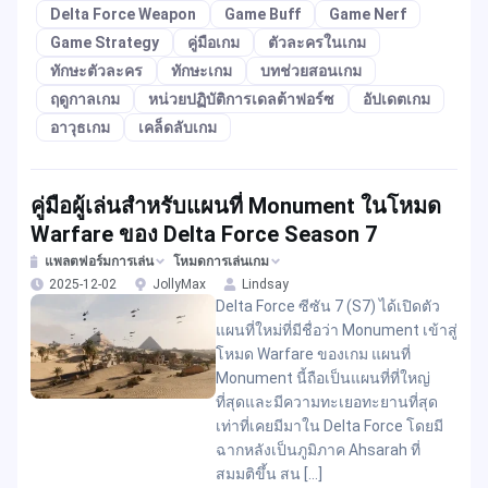
Delta Force Weapon
Game Buff
Game Nerf
Game Strategy
คู่มือเกม
ตัวละครในเกม
ทักษะตัวละคร
ทักษะเกม
บทช่วยสอนเกม
ฤดูกาลเกม
หน่วยปฏิบัติการเดลต้าฟอร์ซ
อัปเดตเกม
อาวุธเกม
เคล็ดลับเกม
คู่มือผู้เล่นสำหรับแผนที่ Monument ในโหมด
Warfare ของ Delta Force Season 7
แพลตฟอร์มการเล่น
โหมดการเล่นเกม
2025-12-02
JollyMax
Lindsay
Delta Force ซีซัน 7 (S7) ได้เปิดตัว
แผนที่ใหม่ที่มีชื่อว่า Monument เข้าสู่
โหมด Warfare ของเกม แผนที่
Monument นี้ถือเป็นแผนที่ที่ใหญ่
ที่สุดและมีความทะเยอทะยานที่สุด
เท่าที่เคยมีมาใน Delta Force โดยมี
ฉากหลังเป็นภูมิภาค Ahsarah ที่
สมมติขึ้น สน […]