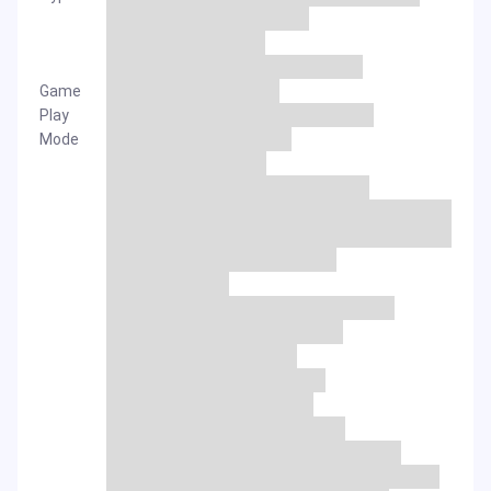
Game
Play
Mode