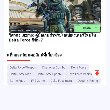
วิศวกร Gizmo: คู่มือเกมสำหรับโอเปอเรเตอร์ใหม่ใน
Delta Force ซีซั่น 7
แท็กยอดนิยม
คอลัมน์ที่เกี่ยวข้อง
Delta Force Weapon
Character Combo
Delta Force
Scroll
Delta Force Map
Delta Force Update
Delta Force Vehicle
to
Battle Pass
FPS Game
Delta Foce meta
Destiny: Rising
Top
Delta Force loadout
FF Max
Delta Coin
Free Fire Max Reward
Game Buff
Game Build
Free Fire Max Update
Game Banner
Free Fire Max Code
Free Fire Max Top-up