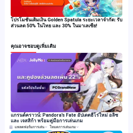
โปรโมชั่นเติมเงิน Golden Spatula ระยะเวลาจำกัด: รับ
ส่วนลด 50% ในไทย และ 30% ในมาเลเซีย!
คุณอาจชอบ
ดูเพิ่มเติม
แกรนด์คราวน์: Pandora’s Fate อัปเดตฮีโร่ใหม่ อลิซ
และ เจสสิก้า พร้อมคู่มือการเล่นเกม
แพลตฟอร์มการเล่น
โหมดการเล่นเกม