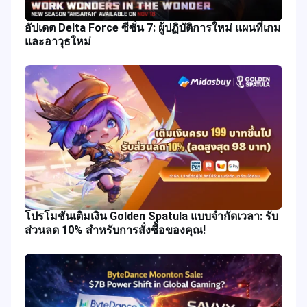
อัปเดต Delta Force ซีซั่น 7: ผู้ปฏิบัติการใหม่ แผนที่เกม
และอาวุธใหม่
โปรโมชั่นเติมเงิน Golden Spatula แบบจำกัดเวลา: รับ
ส่วนลด 10% สำหรับการสั่งซื้อของคุณ!