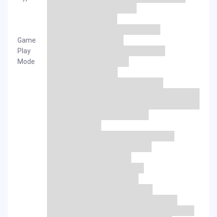
Game
Play
Mode