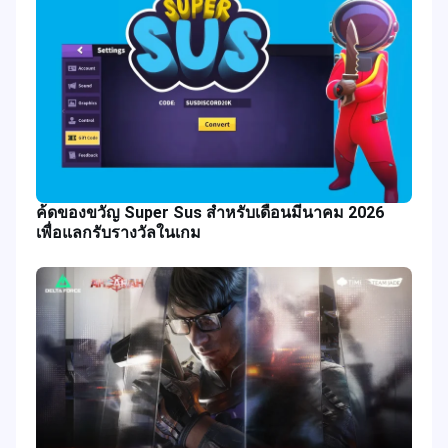
ค้ดของขวัญ Super Sus สำหรับเดือนมีนาคม 2026
เพื่อแลกรับรางวัลในเกม