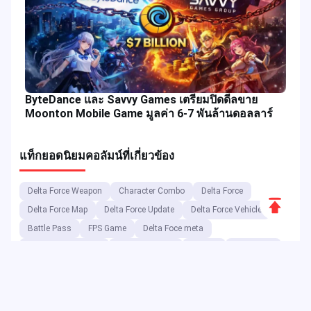
ByteDance และ Savvy Games เตรียมปิดดีลขาย
Moonton Mobile Game มูลค่า 6-7 พันล้านดอลลาร์
แท็กยอดนิยม
คอลัมน์ที่เกี่ยวข้อง
Delta Force Weapon
Character Combo
Delta Force
Scroll
Delta Force Map
Delta Force Update
Delta Force Vehicle
to
Battle Pass
FPS Game
Delta Foce meta
Top
Delta Force loadout
Destiny: Rising
FF Max
Delta Coin
Free Fire Max Reward
Game Buff
Game Build
Game Banner
Free Fire Max Update
Free Fire Max Code
Free Fire Max