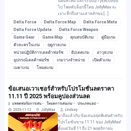
แผนที่ใหม่ และระบบอาวุธที่เปลี่ยน
ไป โพสต์บล็อกนี้โดย JollyMax จะ
เจาะลึกถึงสามเสาหลักขอ […]
Delta Force
Delta Force Map
Delta Force Meta
Delta Force Update
Delta Force Weapon
Game Gear
Game Map
คุณสมบัติเกม
คู่มือเกม
ตัวละครในเกม
ฤดูกาลเกม
หน่วยปฏิบัติการเดลต้าฟอร์ซ
อัปเดตเกม
อาวุธเกม
อุปกรณ์เดลต้าฟอร์ซ
เกมวางจำหน่าย
เปิดตัวเกม
เมตาเกม
โหมดเกม
ข้อเสนอเวาเชอร์สำหรับโปรโมชั่นลดราคา
11.11 ปี 2025 พร้อมคูปองส่วนลด
แพลตฟอร์มการเล่น
โหมดการเล่นเกม
ประเภทแอป
2025-11-12
JollyMax
Lindsay
มาถึงแล้วกับ ข้อเสนอสุดพิเศษสำหรับ
โปรโมชั่นขาย 11.11 ของ JollyMax!
ตั้งแต่วันที่ 11 ถึง 21 พฤศจิกายน