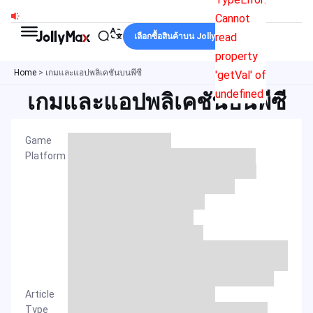
Skip
Cannot
to
read
เลือกซื้อสินค้าบน JollyMax
content
property
Home
>
เกมและแอปพลิเคชันบนพีซี
'getVal' of
undefined
เกมและแอปพลิเคชันบนพีซี
Game
Platform
Article
Type