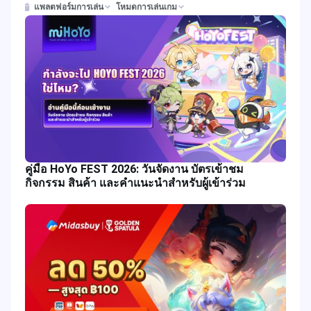
แพลตฟอร์มการเล่น
โหมดการเล่นเกม
คู่มือ HoYo FEST 2026: วันจัดงาน บัตรเข้าชม
กิจกรรม สินค้า และคำแนะนำสำหรับผู้เข้าร่วม