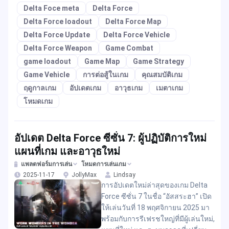
Delta Foce meta
Delta Force
Delta Force loadout
Delta Force Map
Delta Force Update
Delta Force Vehicle
Delta Force Weapon
Game Combat
game loadout
Game Map
Game Strategy
Game Vehicle
การต่อสู้ในเกม
คุณสมบัติเกม
ฤดูกาลเกม
อัปเดตเกม
อาวุธเกม
เมตาเกม
โหมดเกม
อัปเดต Delta Force ซีซั่น 7: ผู้ปฏิบัติการใหม่
แผนที่เกม และอาวุธใหม่
แพลตฟอร์มการเล่น
โหมดการเล่นเกม
2025-11-17
JollyMax
Lindsay
การอัปเดตใหม่ล่าสุดของเกม Delta
Force ซีซั่น 7 ในชื่อ “อัสสระฮา” เปิด
ให้เล่นวันที่ 18 พฤศจิกายน 2025 มา
พร้อมกับการรีเฟรชใหญ่ที่มีผู้เล่นใหม่,