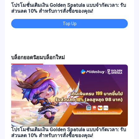
โปรโมชั่นเติมเงิน Golden Spatula แบบจำกัดเวลา: รับ
ส่วนลด 10% สำหรับการสั่งซื้อของคุณ!
Top Up
บล็อกยอดนิยม
บล็อกใหม่
โปรโมชั่นเติมเงิน Golden Spatula แบบจำกัดเวลา: รับ
ส่วนลด 10% สำหรับการสั่งซื้อของคุณ!