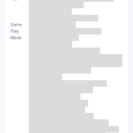
Game
Play
Mode