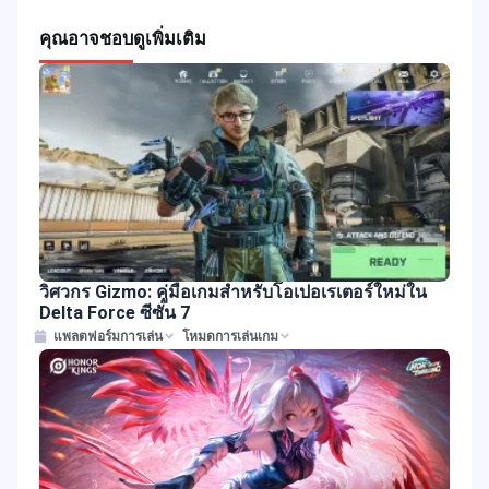
คุณอาจชอบ
ดูเพิ่มเติม
วิศวกร Gizmo: คู่มือเกมสำหรับโอเปอเรเตอร์ใหม่ใน
Delta Force ซีซั่น 7
แพลตฟอร์มการเล่น
โหมดการเล่นเกม