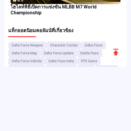
ไฮไลท์พิธีเปิดการแข่งขัน MLBB M7 World
Championship
แท็กยอดนิยม
คอลัมน์ที่เกี่ยวข้อง
Delta Force Weapon
Character Combo
Delta Force
Scroll
Delta Force Map
Delta Force Update
Battle Pass
to
Delta Force Vehicle
Delta Foce meta
FPS Game
Top
Delta Force loadout
Destiny: Rising
FF Max
Delta Coin
Free Fire Max Reward
Game Buff
Game Build
Game Banner
Free Fire Max Update
Free Fire Max Code
Delta Force Code
ในฐานะแพลตฟอร์มความบันเทิงดิจิทัล JollyMax จำหน่ายสินค้าเพิ่ม