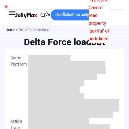
Skip
Cannot
to
read
เลือกซื้อสินค้าบน JollyMax
content
property
Home
>
Delta Force loadout
'getVal' of
undefined
Delta Force loadout
Game
Platform
Article
Type