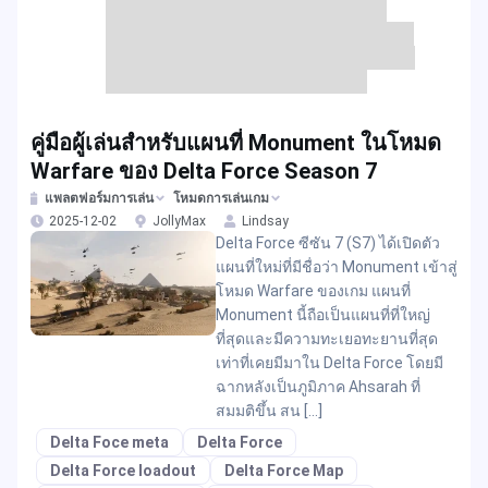
คู่มือผู้เล่นสำหรับแผนที่ Monument ในโหมด
Warfare ของ Delta Force Season 7
แพลตฟอร์มการเล่น
โหมดการเล่นเกม
2025-12-02
JollyMax
Lindsay
Delta Force ซีซัน 7 (S7) ได้เปิดตัว
แผนที่ใหม่ที่มีชื่อว่า Monument เข้าสู่
โหมด Warfare ของเกม แผนที่
Monument นี้ถือเป็นแผนที่ที่ใหญ่
ที่สุดและมีความทะเยอทะยานที่สุด
เท่าที่เคยมีมาใน Delta Force โดยมี
ฉากหลังเป็นภูมิภาค Ahsarah ที่
สมมติขึ้น สน […]
Delta Foce meta
Delta Force
Delta Force loadout
Delta Force Map