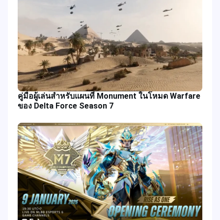
คู่มือผู้เล่นสำหรับแผนที่ Monument ในโหมด Warfare
ของ Delta Force Season 7