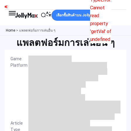
Skip
Cannot
to
read
เลือกซื้อสินค้าบน JollyMax
content
property
Home
>
แพลตฟอร์มการเล่นอื่น ๆ
'getVal' of
undefined
แพลตฟอร์มการเล่นอื่น ๆ
Game
Platform
Article
Type