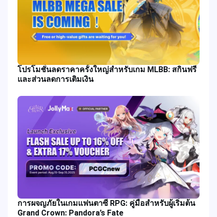
โปรโมชั่นลดราคาครั้งใหญ่สำหรับเกม MLBB: สกินฟรี
และส่วนลดการเติมเงิน
การผจญภัยในเกมแฟนตาซี RPG: คู่มือสำหรับผู้เริ่มต้น
Grand Crown: Pandora’s Fate