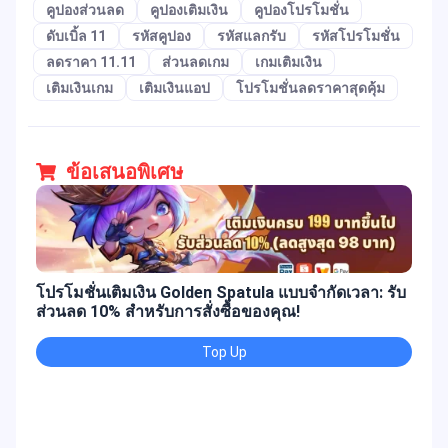
คูปองส่วนลด
คูปองเติมเงิน
คูปองโปรโมชั่น
ดับเบิ้ล 11
รหัสคูปอง
รหัสแลกรับ
รหัสโปรโมชั่น
ลดราคา 11.11
ส่วนลดเกม
เกมเติมเงิน
เติมเงินเกม
เติมเงินแอป
โปรโมชั่นลดราคาสุดคุ้ม
ข้อเสนอพิเศษ
โปรโมชั่นเติมเงิน Golden Spatula แบบจำกัดเวลา: รับ
ส่วนลด 10% สำหรับการสั่งซื้อของคุณ!
Top Up