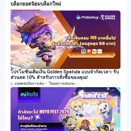
บล็อกยอดนิยม
บล็อกใหม่
โปรโมชั่นเติมเงิน Golden Spatula แบบจำกัดเวลา: รับ
ส่วนลด 10% สำหรับการสั่งซื้อของคุณ!
แพลตฟอร์มการเล่น
โหมดการเล่นเกม