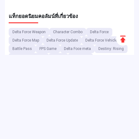
แท็กยอดนิยม
คอลัมน์ที่เกี่ยวข้อง
Delta Force Weapon
Character Combo
Delta Force
Scroll
Delta Force Map
Delta Force Update
Delta Force Vehicle
to
Battle Pass
FPS Game
Delta Foce meta
Destiny: Rising
Top
Delta Force loadout
FF Max
Delta Coin
Free Fire Max Reward
Game Buff
Game Build
Free Fire Max Update
Game Banner
Free Fire Max Code
Free Fire Max Top-up
ในฐานะแพลตฟอร์มความบันเทิงดิจิทัล JollyMax จำหน่ายสินค้าเพิ่ม
มูลค่าสำหรับบริษัทแอปและเกมชั้นนำในราคาที่ดีที่สุด พร้อมการเข้า
ถึงที่ง่ายและปลอดภัย บล็อกของ JollyMax เผยแพร่การอัปเดตออนไลน์
กิจกรรม โปรโมชั่น รีวิว คู่มือการเล่น รายงานต่างๆ ให้กับผู้เล่นและผู้ใช้