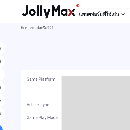
Skip
to
แพลตฟอร์มที่ใช้เล่น
content
Home
>
แอปสตรีมวิดีโอ
Game Platform
Article Type
Game Play Mode