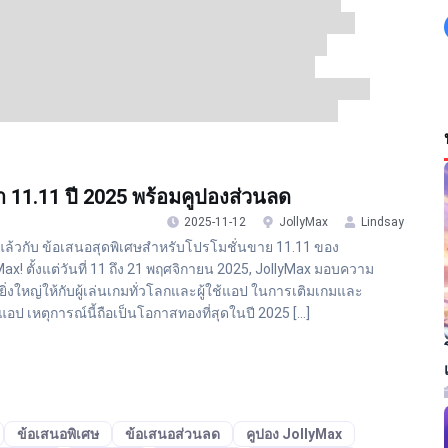
 11.11 ปี 2025 พร้อมคูปองส่วนลด
2025-11-12
JollyMax
Lindsay
แล้วกับ ข้อเสนอสุดพิเศษสำหรับโปรโมชั่นขาย 11.11 ของ
Max! ตั้งแต่วันที่ 11 ถึง 21 พฤศจิกายน 2025, JollyMax มอบความ
่ายิ่งใหญ่ให้กับผู้เล่นเกมทั่วโลกและผู้ใช้แอป ในการเติมเกมและ
แอป เหตุการณ์นี้ถือเป็นโอกาสทองที่สุดในปี 2025 […]
ข้อเสนอพิเศษ
ข้อเสนอส่วนลด
คูปอง JollyMax