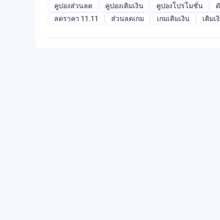
คูปองส่วนลด
คูปองเติมเงิน
คูปองโปรโมชั่น
ด
ลดราคา 11.11
ส่วนลดเกม
เกมเติมเงิน
เติมเ