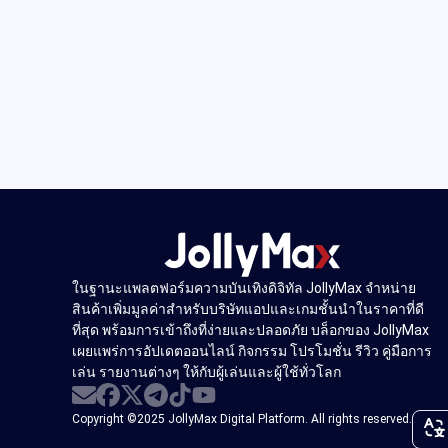
ในฐานะแพลตฟอร์มความบันเทิงดิจิทัล JollyMax จำหน่าย
สินค้าเพิ่มมูลค่าสำหรับบริษัทแอปและเกมชั้นนำในราคาที่ดี
ที่สุด พร้อมการเข้าถึงที่ง่ายและปลอดภัย บล็อกของ JollyMax
เผยแพร่การอัปเดตออนไลน์ กิจกรรม โปรโมชั่น รีวิว คู่มือการ
เล่น รายงานต่างๆ ให้กับผู้เล่นและผู้ใช้ทั่วโลก
Copyright ©2025 JollyMax Digital Platform. All rights reserved.