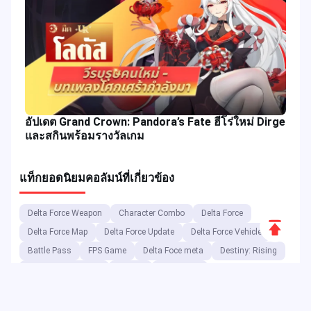
อัปเดต Grand Crown: Pandora’s Fate ฮีโร่ใหม่ Dirge
และสกินพร้อมรางวัลเกม
แท็กยอดนิยม
คอลัมน์ที่เกี่ยวข้อง
Delta Force Weapon
Character Combo
Delta Force
Scroll
Delta Force Map
Delta Force Update
Delta Force Vehicle
to
Battle Pass
FPS Game
Delta Foce meta
Destiny: Rising
Top
Delta Force loadout
FF Max
Delta Coin
Free Fire Max Reward
Game Buff
Game Build
Game Banner
Free Fire Max Update
Free Fire Max Code