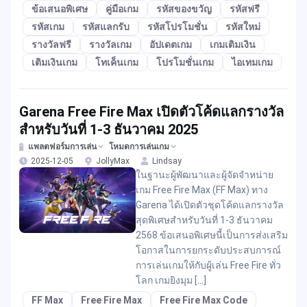
ข้อเสนอพิเศษ
คู่มือเกม
รหัสของขวัญ
รหัสฟรี
รหัสเกม
รหัสแลกรับ
รหัสโปรโมชั่น
รหัสใหม่
รางวัลฟรี
รางวัลเกม
อัปเดตเกม
เกมเติมเงิน
เติมเงินเกม
โทเค็นเกม
โปรโมชั่นเกม
ไอเทมเกม
Garena Free Fire Max เปิดตัวโค้ดแลกรางวัล
สำหรับวันที่ 1-3 ธันวาคม 2025
แพลตฟอร์มการเล่น
โหมดการเล่นเกม
2025-12-05
JollyMax
Lindsay
ในฐานะผู้พัฒนาและผู้จัดจำหน่าย
เกม Free Fire Max (FF Max) ทาง
Garena ได้เปิดตัวชุดโค้ดแลกรางวัล
สุดพิเศษสำหรับวันที่ 1-3 ธันวาคม
2568 ข้อเสนอพิเศษนี้เป็นการส่งเสริม
โอกาสในการยกระดับประสบการณ์
การเล่นเกมให้กับผู้เล่น Free Fire ทั่ว
โลก เกมยิงมุม […]
FF Max
Free Fire Max
Free Fire Max Code