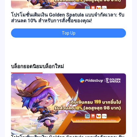
โปรโมชั่นเติมเงิน Golden Spatula แบบจำกัดเวลา: รับ
ส่วนลด 10% สำหรับการสั่งซื้อของคุณ!
Top Up
บล็อกยอดนิยม
บล็อกใหม่