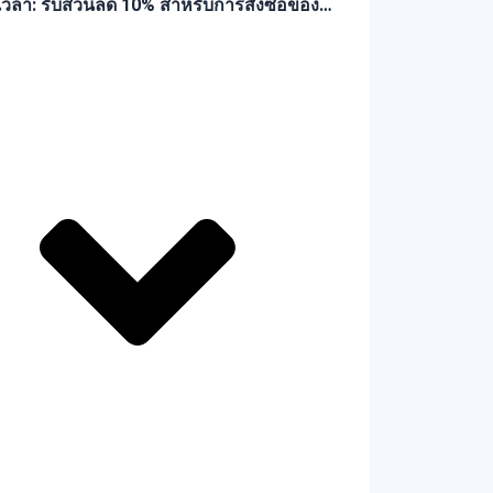
เวลา: รับส่วนลด 10% สำหรับการสั่งซื้อของ
คุณ!