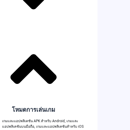
โหมดการเล่นเกม
เกมและแอปพลิเคชัน APK สำหรับ Android
,
เกมและ
แอปพลิเคชันบนมือถือ
,
เกมและแอปพลิเคชันสำหรับ iOS