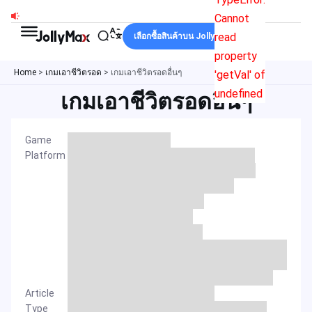
Skip
Cannot
to
read
เลือกซื้อสินค้าบน JollyMax
content
property
Home
>
เกมเอาชีวิตรอด
>
เกมเอาชีวิตรอดอื่นๆ
'getVal' of
undefined
เกมเอาชีวิตรอดอื่นๆ
Game
Platform
Article
Type