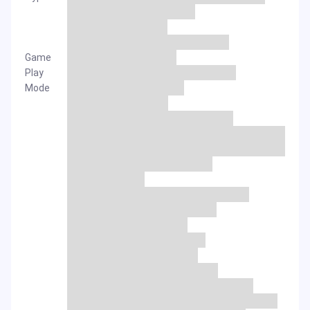
Game
Play
Mode