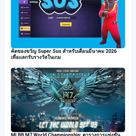
ค้ดของขวัญ Super Sus สำหรับเดือนมีนาคม 2026
เพื่อแลกรับรางวัลในเกม
MLBB M7 World Championship: ตารางการแข่งขัน,