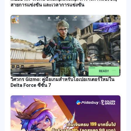
สายการแข่งขัน และเวลาการแข่งขัน
วิศวกร Gizmo: คู่มือเกมสำหรับโอเปอเรเตอร์ใหม่ใน
Delta Force ซีซั่น 7