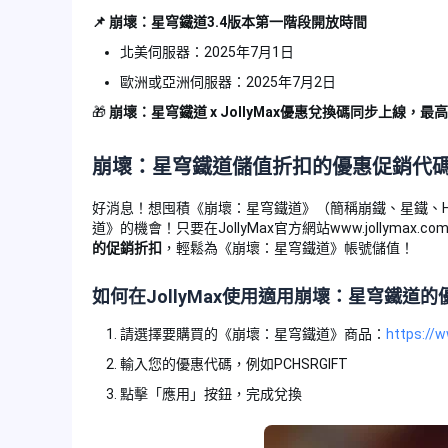
📌 崩壞：星穹鐵道3.4版本第一階段開放時間
北美伺服器：2025年7月1日
歐洲或亞洲伺服器：2025年7月2日
🎁
崩壞：星穹鐵道 x JollyMax優惠兌換碼同步上線，
崩壞：星穹鐵道儲值折扣的優惠促銷代
好消息！想囤積《崩壞：星穹鐵道》（簡稱崩鐵、星鐵、
道》的機會！只要在JollyMax官方網站www.jollymax
的促銷折扣
，輕鬆為《崩壞：星穹鐵道》帳號儲值！
如何在JollyMax使用適用崩壞：星穹鐵道
請選擇要購買的《崩壞：星穹鐵道》商品：
https://w
輸入您的優惠代碼，例如PCHSRGIFT
點擊「應用」按鈕，完成兌換