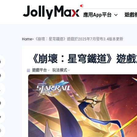
跳
至
應用App平台
遊戲
主
要
內
Home
>
《崩壞：星穹鐵道》遊戲於2025年7月發布3.4版本更新
容
《崩壞：星穹鐵道》遊戲於
遊戲平台
玩法模式