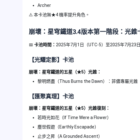
Archer
⚠️ 本卡池無★4 機率提升角色。
崩壞：星穹鐵道
3.4版本第一階段：光錐
📅
卡池時間：
2025年7月1日（UTC-5）至2025年7月
【光耀定影】卡池
崩壞：星穹鐵道的五星（★5）光錐：
黎明燃盡（Thus Burns the Dawn）：菲儂專屬光錐
【匯聚真理】卡池
崩壞：星穹鐵道的五星（★5）光錐復刻：
若時光如花（If Time Were a Flower）
塵世假遊（Earthly Escapade）
止步之昇（A Grounded Ascent）