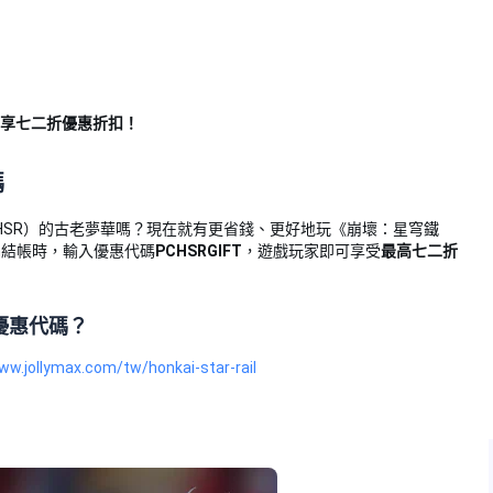
最高享七二折優惠折扣！
碼
HSR）的古老夢華嗎？現在就有更省錢、更好地玩《崩壞：星穹鐵
.com結帳時，輸入優惠代碼
PCHSRGIFT
，遊戲玩家即可享受
最高七二折
的優惠代碼？
ww.jollymax.com/tw/honkai-star-rail