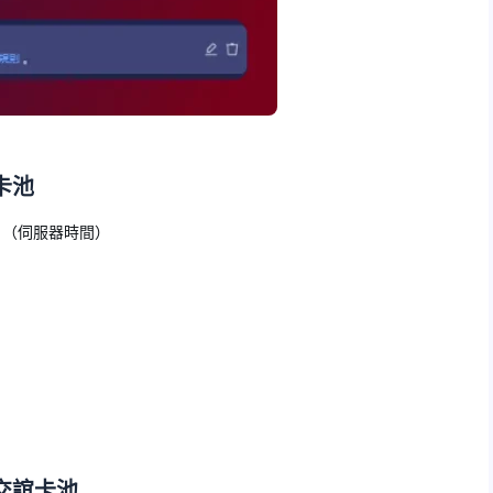
卡池
23日（伺服器時間）
交誼卡池