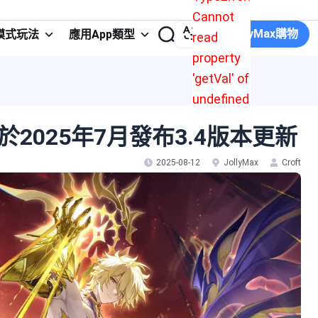
Cannot
在JollyMax購物
模式玩法
應用App類型
read
property
'getVal' of
undefined
2025年7月發布3.4版本更新
2025-08-12
JollyMax
Croft