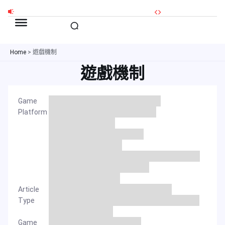
跳
至
在JollyMax購物
主
要
Home
>
遊戲機制
內
遊戲機制
容
Game
Platform
Article
Type
Game