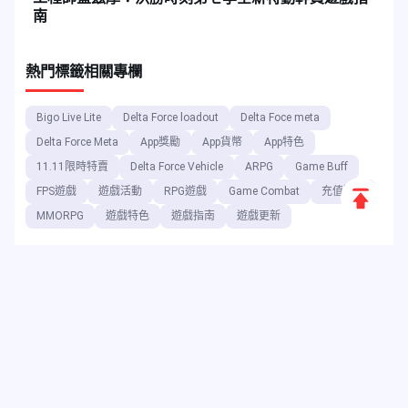
南
熱門標籤
相關專欄
Bigo Live Lite
Delta Force loadout
Delta Foce meta
Delta Force Meta
App獎勵
App貨幣
App特色
11.11限時特賣
Delta Force Vehicle
ARPG
Game Buff
返
FPS遊戲
遊戲活動
RPG遊戲
Game Combat
充值遊戲
MMORPG
遊戲特色
遊戲指南
遊戲更新
回
頂
端
作為數位娛樂平台，JollyMax 以最優惠的價格為頂尖應用程式與遊戲
公司銷售增值商品，並提供便捷且安全的購買管道。JollyMax 博客定
期發布線上更新、活動資訊、促銷訊息、評論、攻略指南及報告，供
全球玩家與使用者參考。