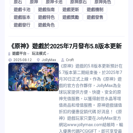
原石
原神
原神卡池
原神原石
原神角色
遊戲卡池
遊戲指南
遊戲更新
遊戲機制
遊戲版本
遊戲特色
遊戲獎勵
遊戲發售
遊戲發行
遊戲角色
《原神》遊戲於2025年7月發布5.8版本更新
遊戲平台
玩法模式
2025-08-12
JollyMax
Croft
《原神》遊戲的5.8版本更新預計在
5.7版本第二期結束後，於2025年7
月30日正式上線。作為《原神》遊
戲的官方合作夥伴，JollyMax為全
球玩家提供方便、快捷、安全的原
神充值服務，以獲得創世水晶等增
值商品和增值服務。 原神遊戲儲值
折扣的優惠促銷代碼 好消息！《原
神》遊戲玩家只要在JollyMax官方
網站www.jollymax.com結帳時，輸
入優惠代碼PCGIGIFT，即可享受最