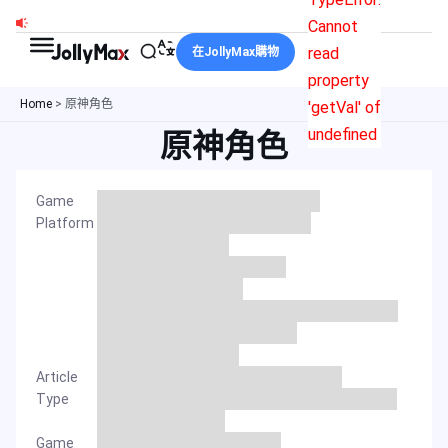
跳
Cannot
至
read
在JollyMax購物
主
property
要
Home
>
原神角色
'getVal' of
內
undefined
原神角色
容
Game
Platform
Article
Type
Game