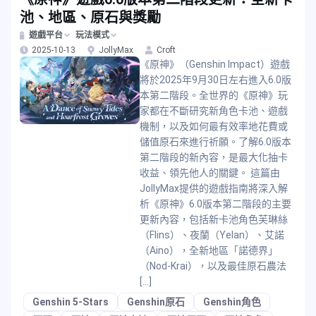
池、地區、原石與獎勵
遊戲平台
玩法模式
2025-10-13
JollyMax
Croft
《原神》（Genshin Impact）遊戲
將於2025年9月30日左右進入6.0版
本第二階段。全世界的《原神》玩
家都在不斷研究新角色卡池、遊戲
機制，以及如何最有效率地花費或
儲值原石來進行祈願。了解6.0版本
第二階段的新內容，是最大化抽卡
收益、領先他人的關鍵。 這篇由
JollyMax提供的遊戲指南將深入解
析《原神》6.0版本第二階段的主要
更新內容，包括新卡池角色芙琳絲
（Flins）、夜蘭（Yelan）、艾諾
（Aino），全新地區「諾德界」
（Nod-Krai），以及最佳原石農法
[…]
Genshin 5-Stars
Genshin原石
Genshin角色