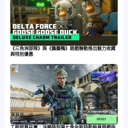
《三角洲部隊》與《鵝鵝鴨》遊戲聯動推出魅力收藏
與特別優惠
工程師蓋茲摩：決勝時刻第七季全新特勤幹員遊戲指