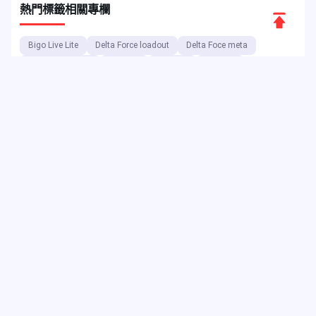
熱門標籤
相關專欄
返
回
Bigo Live Lite
Delta Force loadout
Delta Foce meta
頂
Delta Force Meta
App獎勵
App貨幣
App特色
端
11.11限時特賣
Delta Force Vehicle
ARPG
Game Buff
FPS遊戲
遊戲活動
RPG遊戲
Game Combat
充值遊戲
MMORPG
遊戲特色
Game Nerf
遊戲指南
作為數位娛樂平台，JollyMax 以最優惠的價格為頂尖應用程式與遊戲
公司銷售增值商品，並提供便捷且安全的購買管道。JollyMax 博客定
期發布線上更新、活動資訊、促銷訊息、評論、攻略指南及報告，供
全球玩家與使用者參考。
Copyright ©2025 JollyMax
Digital Platform. All rights
reserved.