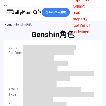
跳
Cannot
至
read
在JollyMax購物
主
property
要
Home
>
Genshin角色
'getVal' of
內
undefined
Genshin角色
容
Game
Platform
Article
Type
Game