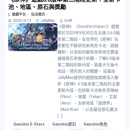
池、地區、原石與獎勵
遊戲平台
玩法模式
2025-10-13
JollyMax
Croft
《原神》（Genshin Impact）遊戲
將於2025年9月30日左右進入6.0版
本第二階段。全世界的《原神》玩
家都在不斷研究新角色卡池、遊戲
機制，以及如何最有效率地花費或
儲值原石來進行祈願。了解6.0版本
第二階段的新內容，是最大化抽卡
收益、領先他人的關鍵。 這篇由
JollyMax提供的遊戲指南將深入解
析《原神》6.0版本第二階段的主要
更新內容，包括新卡池角色芙琳絲
（Flins）、夜蘭（Yelan）、艾諾
（Aino），全新地區「諾德界」
（Nod-Krai），以及最佳原石農法
[…]
Genshin 5-Stars
Genshin原石
Genshin角色