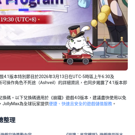
）遊戲4.1版本特別節目於2026年3月13日在UTC-5時區上午6:30及
新可操作角色不死途（Ashveil）的詳細資訊，也同步揭露了4.1版本即
類兌換碼。以下兌換碼適用於《崩鐵》遊戲4.0版本，建議盡快使用以免
llyMax為全球玩家提供
便捷、快速且安全的遊戲儲值服務
。
總整理
》遊戲兌換獎勵內容
《崩壞：星穹鐵道》遊戲適用版本