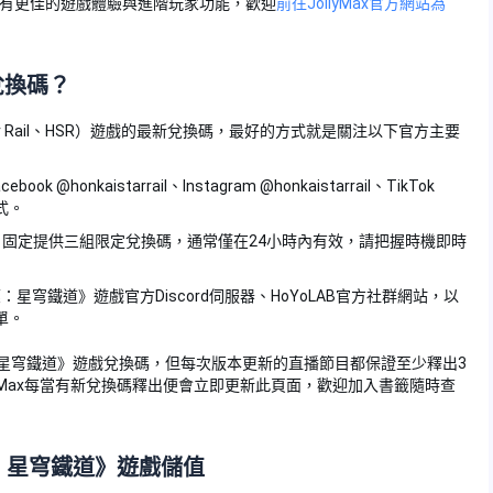
享有更佳的遊戲體驗與進階玩家功能，歡迎
前往JollyMax官方網站為
兌換碼？
ar Rail、HSR）遊戲的最新兌換碼，最好的方式就是關注以下官方主要
acebook @honkaistarrail、Instagram @honkaistarrail、TikTok
程式。
，固定提供三組限定兌換碼，通常僅在24小時內有效，請把握時機即時
l版、《崩壞：星穹鐵道》遊戲官方Discord伺服器、HoYoLAB官方社群網站，以
單。
壞：星穹鐵道》遊戲兌換碼，但每次版本更新的直播節目都保證至少釋出3
yMax每當有新兌換碼釋出便會立即更新此頁面，歡迎加入書籤隨時查
壞：星穹鐵道》遊戲儲值