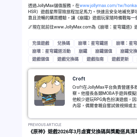
透過JollyMax儲值服務，在
www.jollymax.com/tw/honkai-
HSR）遊戲星際冒險旅程加足馬力。快速且安全地補充夢境
靠且流暢的購買體驗，讓《崩鐵》遊戲玩家隨時備戰每一
🌌現在就前往www.JollyMax.com為《崩壞：星穹
充值遊戲
兌換碼
崩壞：星穹鐵道
崩壞：星
崩壞：星穹鐵道活動
崩鐵
崩鐵儲值
崩鐵兌
遊戲儲值
遊戲兌換碼
遊戲指南
遊戲更新
Croft
Croft在JollyMax平台負
察。他擅長各類MOBA手遊與模擬類
他較少遊玩RPG角色扮演遊戲，
內容，偶爾會親自嘗試做視頻或主
PREVIOUS ARTICLE
《原神》遊戲2026年3月虛寶兌換碼與獎勵道具清