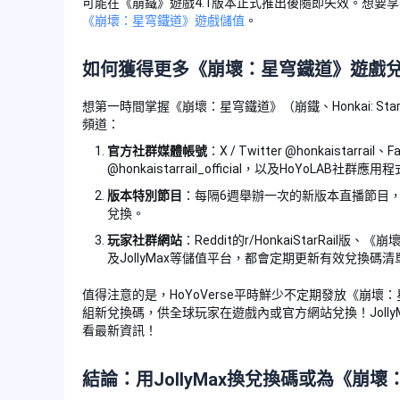
可能在《崩鐵》遊戲4.1版本正式推出後隨即失效。想要
《崩壞：星穹鐵道》遊戲儲值
。
如何獲得更多《崩壞：星穹鐵道》遊戲
想第一時間掌握《崩壞：星穹鐵道》（崩鐵、Honkai: St
頻道：
官方社群媒體帳號
：X / Twitter @honkaistarrail、F
@honkaistarrail_official，以及HoYoLAB社群應用
版本特別節目
：每隔6週舉辦一次的新版本直播節目
兌換。
玩家社群網站
：Reddit的r/HonkaiStarRai
及JollyMax等儲值平台，都會定期更新有效兌換碼清
值得注意的是，HoYoVerse平時鮮少不定期發放《崩
組新兌換碼，供全球玩家在遊戲內或官方網站兌換！Joll
看最新資訊！
結論：用JollyMax換兌換碼或為《崩