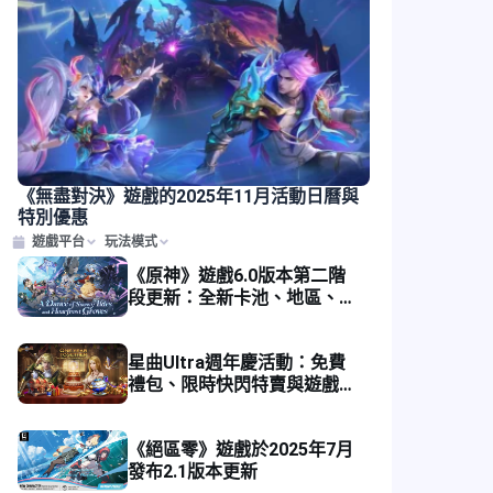
《無盡對決》遊戲的2025年11月活動日曆與
特別優惠
遊戲平台
玩法模式
《原神》遊戲6.0版本第二階
段更新：全新卡池、地區、原
石與獎勵
星曲Ultra週年慶活動：免費
禮包、限時快閃特賣與遊戲獎
勵
《絕區零》遊戲於2025年7月
發布2.1版本更新