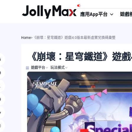
跳
至
應用App平台
遊戲
主
要
內
Home
>
《崩壞：星穹鐵道》遊戲4.0版本最新虛寶兌換碼彙整
容
《崩壞：星穹鐵道》遊戲
遊戲平台
玩法模式