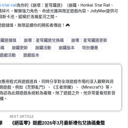
star-rail
為你的《崩壞：星穹鐵道》（崩鐵、Honkai: Star Rail、
碎片，解鎖強力角色、命途光錐與限定遊戲內容。JollyMax提供可
個新卡池，縱橫於浩瀚星河之間。
鐵道》遊戲儲值，無限延續你的開拓者傳說！🎮
穹鐵道儲值
崩壞：星穹鐵道兌換碼
崩壞：星穹鐵道更新
換碼
崩鐵更新
崩鐵活動
崩鐵版本
特別優惠
遊戲活動
遊戲版本
責營運多款應用程式與遊戲道具，同時分享對全球遊戲市場的深入觀察與洞
遊戲，例如《荒野亂鬥》、《王者榮耀》、《Minecraft》等。
因為認為此類遊戲系統較為複雜。除了遊戲之外，他非常愛看短影音
播。
NEXT ARTICLE
單
《絕區零》遊戲2026年3月最新禮包兌換碼彙整