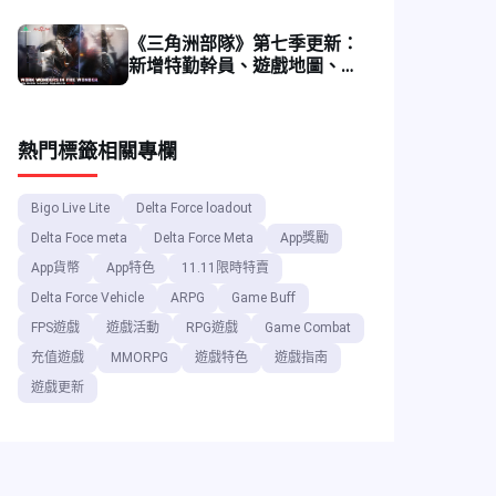
《三角洲部隊》第七季更新：
新增特勤幹員、遊戲地圖、武
器系統
熱門標籤
相關專欄
Bigo Live Lite
Delta Force loadout
Delta Foce meta
Delta Force Meta
App獎勵
App貨幣
App特色
11.11限時特賣
Delta Force Vehicle
ARPG
Game Buff
FPS遊戲
遊戲活動
RPG遊戲
Game Combat
充值遊戲
MMORPG
遊戲特色
遊戲指南
遊戲更新