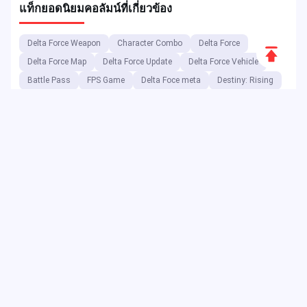
แท็กยอดนิยม
คอลัมน์ที่เกี่ยวข้อง
Delta Force Weapon
Character Combo
Delta Force
Scroll
Delta Force Map
Delta Force Update
Delta Force Vehicle
to
Battle Pass
FPS Game
Delta Foce meta
Destiny: Rising
Top
Delta Force loadout
FF Max
Free Fire Max Reward
Delta Coin
Game Buff
Game Build
Free Fire Max Update
Game Banner
Free Fire Max Code
Free Fire Max Top-up
ในฐานะแพลตฟอร์มความบันเทิงดิจิทัล JollyMax จำหน่ายสินค้าเพิ่ม
มูลค่าสำหรับบริษัทแอปและเกมชั้นนำในราคาที่ดีที่สุด พร้อมการเข้า
ถึงที่ง่ายและปลอดภัย บล็อกของ JollyMax เผยแพร่การอัปเดตออนไลน์
กิจกรรม โปรโมชั่น รีวิว คู่มือการเล่น รายงานต่างๆ ให้กับผู้เล่นและผู้ใช้
ทั่วโลก
Copyright ©2025 JollyMax