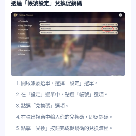
透過「帳號設定」兌換促銷碼
開啟派蒙選單，選擇「設定」選單。
在「設定」選單中，點選「帳號」選項。
點選「兌換碼」選項。
在彈出視窗中輸入你的兌換碼，即促銷碼。
點擊「兌換」按鈕完成促銷碼的兌換流程。