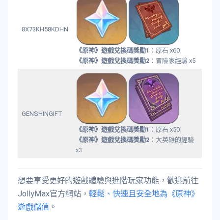
8X73KH58KDHN
《原神》遊戲兌換碼獎勵1
：原石 x60
《原神》遊戲兌換碼獎勵2
：冒險家經驗 x5
GENSHINGIFT
《原神》遊戲兌換碼獎勵1
：原石 x50
《原神》遊戲兌換碼獎勵2
：大英雄的經驗
x3
想要享受更好的遊戲體驗與進階玩家功能，歡迎前往
JollyMax官方網站，
輕鬆、快速且安全地為《原神》
遊戲儲值
。