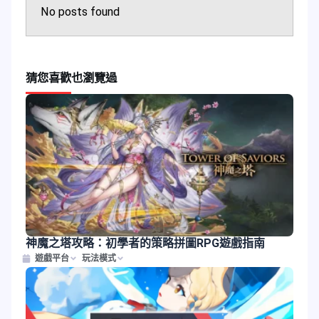
No posts found
猜您喜歡
也瀏覽過
神魔之塔攻略：初學者的策略拼圖RPG遊戲指南
遊戲平台
玩法模式