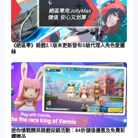
《絕區零》遊戲2.1版本更新發布S級代理人角色愛麗
絲
迷你槍戰精英遊戲促銷活動：84折儲值優惠及免費彩
鑽贈品