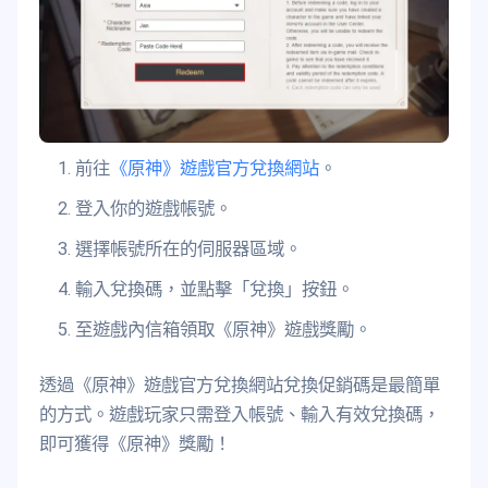
前往
《原神》遊戲官方兌換網站
。
登入你的遊戲帳號。
選擇帳號所在的伺服器區域。
輸入兌換碼，並點擊「兌換」按鈕。
至遊戲內信箱領取《原神》遊戲獎勵。
透過《原神》遊戲官方兌換網站兌換促銷碼是最簡單
的方式。遊戲玩家只需登入帳號、輸入有效兌換碼，
即可獲得《原神》獎勵！