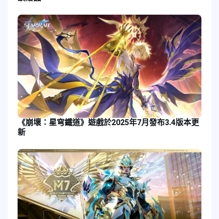
《崩壞：星穹鐵道》遊戲於2025年7月發布3.4版本更
新