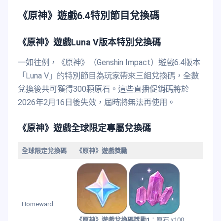
《原神》遊戲6.4特別節目兌換碼
《原神》遊戲Luna V版本特別兌換碼
一如往例，《原神》（Genshin Impact）遊戲6.4版本
「Luna V」的特別節目為玩家帶來三組兌換碼，全數
兌換後共可獲得300顆原石。這些直播促銷碼將於
2026年2月16日後失效，屆時將無法再使用。
《原神》遊戲全球限定專屬兌換碼
全球限定兌換碼
《原神》遊戲獎勵
Homeward
《原神》遊戲兌換碼獎勵1
：原石 x100