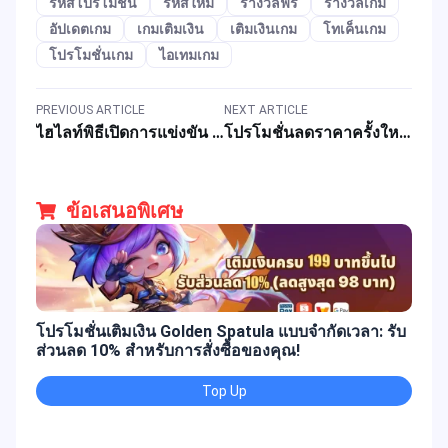
รหัสโปรโมชั่น
รหัสใหม่
รางวัลฟรี
รางวัลเกม
อัปเดตเกม
เกมเติมเงิน
เติมเงินเกม
โทเค็นเกม
โปรโมชั่นเกม
ไอเทมเกม
PREVIOUS ARTICLE
NEXT ARTICLE
ไฮไลท์พิธีเปิดการแข่งขัน MLBB M7 World Championship
โปรโมชั่นลดราคาครั้งใหญ่สำหรับเกม MLBB: สกินฟรีและส่วนลดการเติมเงิน
ข้อเสนอพิเศษ
โปรโมชั่นเติมเงิน Golden Spatula แบบจำกัดเวลา: รับ
ส่วนลด 10% สำหรับการสั่งซื้อของคุณ!
Top Up