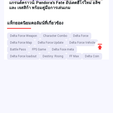
แกรนด์คราวน์: Pandora’s Fate อัปเดตฮีโร่ใหม่ อลิซ
และ เจสสิก้า พร้อมคู่มือการเล่นเกม
แท็กยอดนิยม
คอลัมน์ที่เกี่ยวข้อง
Delta Force Weapon
Character Combo
Delta Force
Delta Force Map
Delta Force Update
Delta Force Vehicle
Scroll
Battle Pass
FPS Game
Delta Foce meta
to
Delta Force loadout
Destiny: Rising
FF Max
Delta Coin
Top
Free Fire Max Reward
Game Buff
Game Build
Game Banner
Free Fire Max Update
Free Fire Max Code
Free Fire Max
ในฐานะแพลตฟอร์มความบันเทิงดิจิทัล JollyMax จำหน่ายสินค้าเพิ่ม
มูลค่าสำหรับบริษัทแอปและเกมชั้นนำในราคาที่ดีที่สุด พร้อมการเข้า