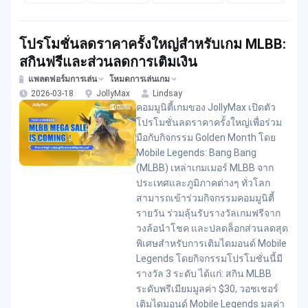
โปรโมชั่นลดราคาครั้งใหญ่สำหรับเกม MLBB:
สกินฟรีและส่วนลดการเติมเงิน
แพลตฟอร์มการเล่น
โหมดการเล่นเกม
2026-03-18
JollyMax
Lindsay
คอมมูนิตี้เกมของ JollyMax เปิดตัว
โปรโมชั่นลดราคาครั้งใหญ่เพื่อร่วม
มือกับกิจกรรม Golden Month โดย
Mobile Legends: Bang Bang
(MLBB) เหล่าเกมเมอร์ MLBB จาก
ประเทศและภูมิภาคต่างๆ ทั่วโลก
สามารถเข้าร่วมกิจกรรมคอมมูนิตี้
รายวัน ร่วมลุ้นรับรางวัลเกมฟรีจาก
วงล้อนำโชค และปลดล็อกส่วนลดสุด
พิเศษสำหรับการเติมไดมอนด์ Mobile
Legends โดยกิจกรรมโปรโมชั่นนี้มี
รางวัล 3 ระดับ ได้แก่: สกิน MLBB
ระดับพรีเมียมมูลค่า $30, วอชเชอร์
เติมไดมอนด์ Mobile Legends มูลค่า