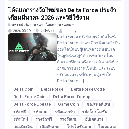
โค้ดแลกรางวัลใหม่ของ Delta Force ประจำ
เดือนมีนาคม 2026 และวิธีใช้งาน
แพลตฟอร์มการเล่น
โหมดการเล่นเกม
2026-03-19
JollyMax
Lindsay
Delta Force หรือที่เคยรู้จักกันในชื่อ
Delta Force: Hawk Ops คือเกมยิงปืน
ออนไลน์แบบผู้เล่นหลายคนขนาด
ใหญ่ที่เน้นปฏิบัติการพิเศษยุคใหม่
ด้วยกราฟิกสมจริง การเล่นเกมที่ต้อง
อาศัยการทำงานเป็นทีม และระบบ
ปรับแต่งอาวุธที่ยืดหยุ่นสูง ทำให้
Delta Force […]
Delta Coin
Delta Force
Delta Force Code
Delta Force Coin
Delta Force Top-up
Delta Force Update
Game Coin
ข้อเสนอพิเศษ
รหัสฟรี
รหัสเกม
รหัสแลกรับ
รหัสโปรโมชั่น
รหัสใหม่
รางวัลฟรี
รางวัลเกม
อัปเดตเกม
เกมเติมเงิน
เติมเงินเกม
โปรโมชั่นเกม
ไอเทมเกม