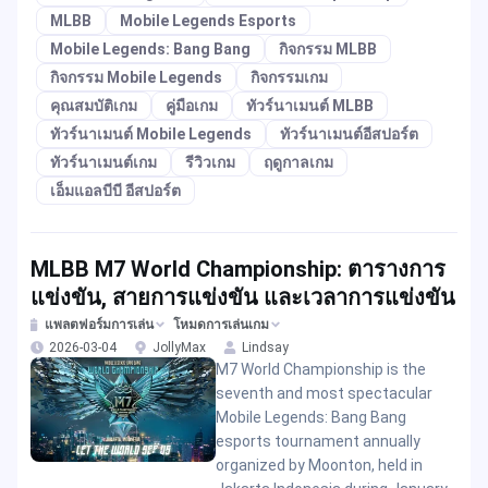
MLBB
Mobile Legends Esports
Mobile Legends: Bang Bang
กิจกรรม MLBB
กิจกรรม Mobile Legends
กิจกรรมเกม
คุณสมบัติเกม
คู่มือเกม
ทัวร์นาเมนต์ MLBB
ทัวร์นาเมนต์ Mobile Legends
ทัวร์นาเมนต์อีสปอร์ต
ทัวร์นาเมนต์เกม
รีวิวเกม
ฤดูกาลเกม
เอ็มแอลบีบี อีสปอร์ต
MLBB M7 World Championship: ตารางการ
แข่งขัน, สายการแข่งขัน และเวลาการแข่งขัน
แพลตฟอร์มการเล่น
โหมดการเล่นเกม
2026-03-04
JollyMax
Lindsay
M7 World Championship is the
seventh and most spectacular
Mobile Legends: Bang Bang
esports tournament annually
organized by Moonton, held in