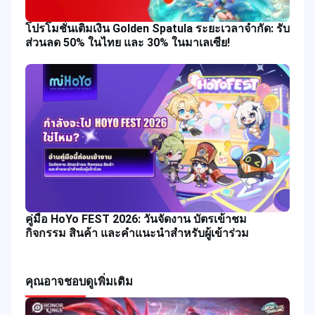
โปรโมชั่นเติมเงิน Golden Spatula ระยะเวลาจำกัด: รับ
ส่วนลด 50% ในไทย และ 30% ในมาเลเซีย!
คู่มือ HoYo FEST 2026: วันจัดงาน บัตรเข้าชม
กิจกรรม สินค้า และคำแนะนำสำหรับผู้เข้าร่วม
คุณอาจชอบ
ดูเพิ่มเติม