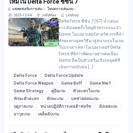
ใหม่ใน Delta Force ซีซั่น 7
แพลตฟอร์มการเล่น
โหมดการเล่นเกม
2025-12-04
JollyMax
Lindsay
Delta Force ซีซัน 7 (S7) นำเสนอ
การอัปเดตครั้งใหญ่ด้วยการแนะนำ
Gizmo โอเปอเรเตอร์สายวิศวกรที่นำ
ทักษะทางยุทธวิธีมาสู่สนามรบในเกม
ในบรรดาเหล่าโอเปอเรเตอร์ Delta
Force ที่มีการพัฒนาอย่างต่อเนื่อง
Gizmo ถือเป็นตัวเสริมเชิงกลยุทธ์ที่
เน้นการสนับสน […]
Delta Force
Delta Force Update
Delta Force Weapon
Game Buff
Game Nerf
Game Strategy
คู่มือเกม
ตัวละครในเกม
ทักษะตัวละคร
ทักษะเกม
บทช่วยสอนเกม
ฤดูกาลเกม
หน่วยปฏิบัติการเดลต้าฟอร์ซ
อัปเดตเกม
อาวุธเกม
เคล็ดลับเกม