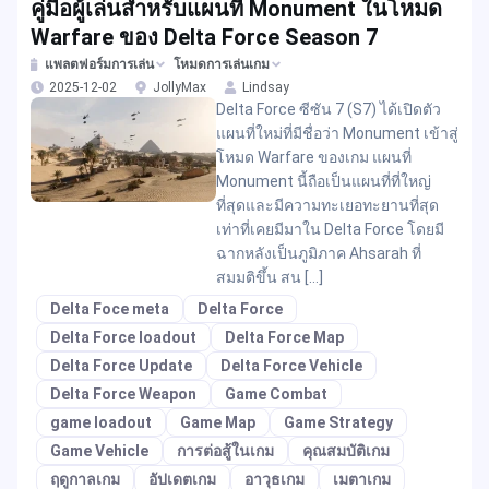
คู่มือผู้เล่นสำหรับแผนที่ Monument ในโหมด
Warfare ของ Delta Force Season 7
แพลตฟอร์มการเล่น
โหมดการเล่นเกม
2025-12-02
JollyMax
Lindsay
Delta Force ซีซัน 7 (S7) ได้เปิดตัว
แผนที่ใหม่ที่มีชื่อว่า Monument เข้าสู่
โหมด Warfare ของเกม แผนที่
Monument นี้ถือเป็นแผนที่ที่ใหญ่
ที่สุดและมีความทะเยอทะยานที่สุด
เท่าที่เคยมีมาใน Delta Force โดยมี
ฉากหลังเป็นภูมิภาค Ahsarah ที่
สมมติขึ้น สน […]
Delta Foce meta
Delta Force
Delta Force loadout
Delta Force Map
Delta Force Update
Delta Force Vehicle
Delta Force Weapon
Game Combat
game loadout
Game Map
Game Strategy
Game Vehicle
การต่อสู้ในเกม
คุณสมบัติเกม
ฤดูกาลเกม
อัปเดตเกม
อาวุธเกม
เมตาเกม