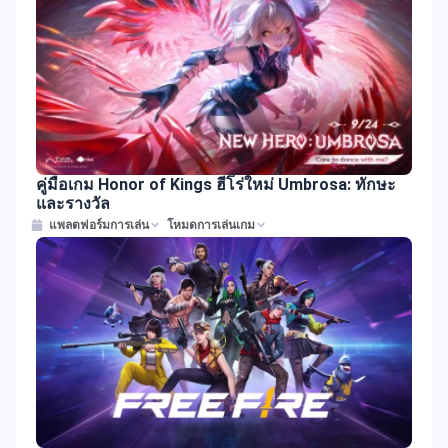
คู่มือเกม Honor of Kings ฮีโร่ใหม่ Umbrosa: ทักษะ
และรางวัล
แพลตฟอร์มการเล่น
โหมดการเล่นเกม