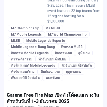
Jakarta Indonesia during January
3-25, 2026. This massive MLBB
event features 22 top teams from
12 regions battling for a
$1,000,000
M7 Championship
M7 MLBB
M7 Mobile Legends
M7 World Championship
MLBB
Mobile Legends Esports
Mobile Legends: Bang Bang
กิจกรรม MLBB
กิจกรรม Mobile Legends
กิจกรรมเกม
คู่มือเกม
ตารางกิจกรรม
ทัวร์นาเมนต์ MLBB
ทัวร์นาเมนต์ Mobile Legends
ทัวร์นาเมนต์อีสปอร์ต
ทัวร์นาเมนต์เกม
ทีมพัฒนาเกม
ฤดูกาลเกม
เอ็มแอลบีบี อีสปอร์ต
แมตช์เกม
Garena Free Fire Max เปิดตัวโค้ดแลกรางวัล
สำหรับวันที่ 1-3 ธันวาคม 2025