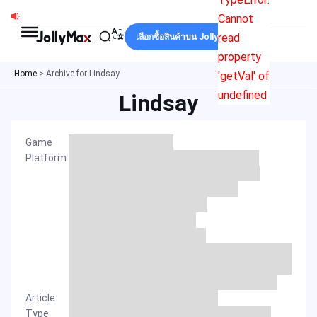
Skip
Cannot
to
read
เลือกซื้อสินค้าบน JollyMax
content
property
Home
>
Archive for Lindsay
'getVal' of
undefined
Lindsay
Game
Platform
Article
Type