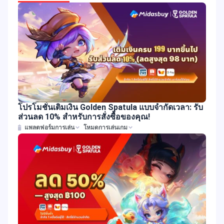
โปรโมชั่นเติมเงิน Golden Spatula แบบจำกัดเวลา: รับ
ส่วนลด 10% สำหรับการสั่งซื้อของคุณ!
แพลตฟอร์มการเล่น
โหมดการเล่นเกม