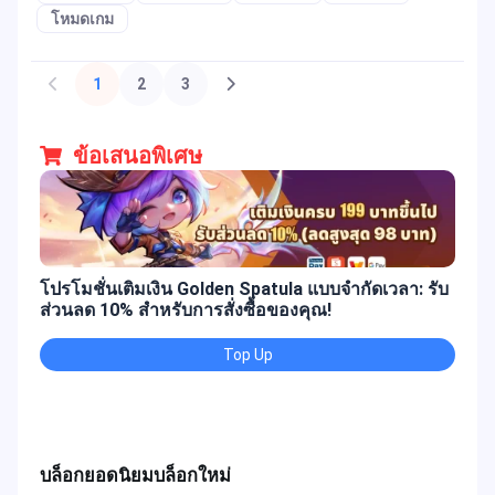
โหมดเกม
1
2
3
ข้อเสนอพิเศษ
โปรโมชั่นเติมเงิน Golden Spatula แบบจำกัดเวลา: รับ
ส่วนลด 10% สำหรับการสั่งซื้อของคุณ!
Top Up
บล็อกยอดนิยม
บล็อกใหม่