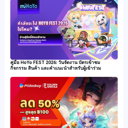
คู่มือ HoYo FEST 2026: วันจัดงาน บัตรเข้าชม
กิจกรรม สินค้า และคำแนะนำสำหรับผู้เข้าร่วม