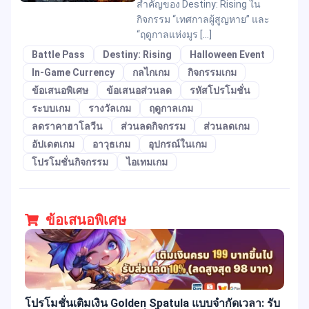
สำคัญของ Destiny: Rising ใน
กิจกรรม “เทศกาลผู้สูญหาย” และ
“ฤดูกาลแห่งมูร […]
Battle Pass
Destiny: Rising
Halloween Event
In-Game Currency
กลไกเกม
กิจกรรมเกม
ข้อเสนอพิเศษ
ข้อเสนอส่วนลด
รหัสโปรโมชั่น
ระบบเกม
รางวัลเกม
ฤดูกาลเกม
ลดราคาฮาโลวีน
ส่วนลดกิจกรรม
ส่วนลดเกม
อัปเดตเกม
อาวุธเกม
อุปกรณ์ในเกม
โปรโมชั่นกิจกรรม
ไอเทมเกม
ข้อเสนอพิเศษ
โปรโมชั่นเติมเงิน Golden Spatula แบบจำกัดเวลา: รับ