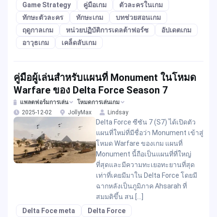
Game Strategy
คู่มือเกม
ตัวละครในเกม
ทักษะตัวละคร
ทักษะเกม
บทช่วยสอนเกม
ฤดูกาลเกม
หน่วยปฏิบัติการเดลต้าฟอร์ซ
อัปเดตเกม
อาวุธเกม
เคล็ดลับเกม
คู่มือผู้เล่นสำหรับแผนที่ Monument ในโหมด
Warfare ของ Delta Force Season 7
แพลตฟอร์มการเล่น
โหมดการเล่นเกม
2025-12-02
JollyMax
Lindsay
Delta Force ซีซัน 7 (S7) ได้เปิดตัว
แผนที่ใหม่ที่มีชื่อว่า Monument เข้าสู่
โหมด Warfare ของเกม แผนที่
Monument นี้ถือเป็นแผนที่ที่ใหญ่
ที่สุดและมีความทะเยอทะยานที่สุด
เท่าที่เคยมีมาใน Delta Force โดยมี
ฉากหลังเป็นภูมิภาค Ahsarah ที่
สมมติขึ้น สน […]
Delta Foce meta
Delta Force