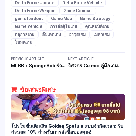
Delta Force Update
Delta Force Vehicle
Delta Force Weapon
Game Combat
game loadout
Game Map
Game Strategy
Game Vehicle
การต่อสู้ในเกม
คุณสมบัติเกม
ฤดูกาลเกม
อัปเดตเกม
อาวุธเกม
เมตาเกม
โหมดเกม
PREVIOUS ARTICLE
NEXT ARTICLE
MLBB x SpongeBob ร่วมมือพิเศษ: รับสกินฮีโร่ฟรี & รางวัลเกมสุดพิเศษ
วิศวกร Gizmo: คู่มือเกมสำหรับโอเปอเรเตอร์ใหม่ใน Delta Force ซีซั่น 7
ข้อเสนอพิเศษ
โปรโมชั่นเติมเงิน Golden Spatula แบบจำกัดเวลา: รับ
ส่วนลด 10% สำหรับการสั่งซื้อของคุณ!