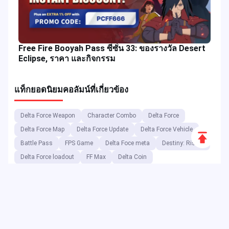
Free Fire Booyah Pass ซีซั่น 33: ของรางวัล Desert
Eclipse, ราคา และกิจกรรม
แท็กยอดนิยม
คอลัมน์ที่เกี่ยวข้อง
Delta Force Weapon
Character Combo
Delta Force
Delta Force Map
Delta Force Update
Delta Force Vehicle
Scroll
Battle Pass
FPS Game
Delta Foce meta
Destiny: Rising
to
Delta Force loadout
FF Max
Delta Coin
Top
Free Fire Max Reward
Game Buff
Game Build
Free Fire Max Update
Game Banner
Free Fire Max Code
Free Fire Max Top-up