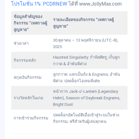
โปรโมชั่น 1%: PCDRNEW
ได้ที่ www.JollyMax.com
ข้อมูลสำคัญของ
รายละเอียดของกิจกรรม “เทศกาลผู้
กิจกรรม “เทศกาลผู้
สูญหาย”
สูญหาย”
30 ตุลาคม – 13 พฤศจิกายน (UTC -8),
ช่วงเวลา
2025
Haunted Singularity: กำจัดศัตรู, เก็บลูก
กิจกรรมหลัก
กวาด & อำพันพิศวง
ลูกกวาด: แลกเป็นถัง & Engrams; อำพัน
สกุลเงินกิจกรรม
พิศวง: ปลดล็อกไอเทมพิเศษ
หน้ากาก Jack-o’-Lantern (Legendary
รางวัลหลักในเกม
Helm), Season of Daybreak Engrams,
Bright Dust
ปลดล็อกอัตโนมัติเมื่อเข้าสู่ระบบในช่วง
การเข้าร่วมกิจกรรม
กิจกรรม; ฟรีสำหรับผู้เล่นทุกคน