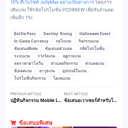
10% ที่เว็บไซต์ JollyMax อย่างเป็นทางการ
โดยการ
เติมเกม ใช้รหัสโปรโมชั่น PCDRNEW เพื่อรับส่วนลด
เพิ่มอีก 1%!
Battle Pass
Destiny: Rising
Halloween Event
In-Game Currency
กลไกเกม
กิจกรรมเกม
ข้อเสนอพิเศษ
ข้อเสนอส่วนลด
รหัสโปรโมชั่น
ระบบเกม
รางวัลเกม
ฤดูกาลเกม
ลดราคาฮาโลวีน
ส่วนลดกิจกรรม
ส่วนลดเกม
อัปเดตเกม
อาวุธเกม
อุปกรณ์ในเกม
โปรโมชั่นกิจกรรม
ไอเทมเกม
PREVIOUS ARTICLE
NEXT ARTICLE
ปฏิทินกิจกรรม Mobile Legends: Bang Bang ประจำเดือนพฤศจิกายน 2025 พร้อมข้อเสนอพิเศษ
ข้อเสนอเวาเชอร์สำหรับโปรโมชั่นลดราคา 11.11 ปี 2025 พร้อมคูปองส่วนลด
ข้อเสนอพิเศษ