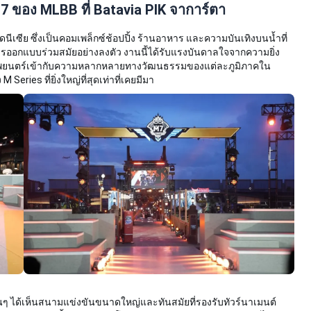
7 ของ MLBB ที่ Batavia PIK จาการ์ตา
ดนีเซีย ซึ่งเป็นคอมเพล็กซ์ช้อปปิ้ง ร้านอาหาร และความบันเทิงบนน้ำที่
รออกแบบร่วมสมัยอย่างลงตัว งานนี้ได้รับแรงบันดาลใจจากความยิ่ง
พยนตร์เข้ากับความหลากหลายทางวัฒนธรรมของแต่ละภูมิภาคใน
eries ที่ยิ่งใหญ่ที่สุดเท่าที่เคยมีมา
ๆ ได้เห็นสนามแข่งขันขนาดใหญ่และทันสมัยที่รองรับทัวร์นาเมนต์