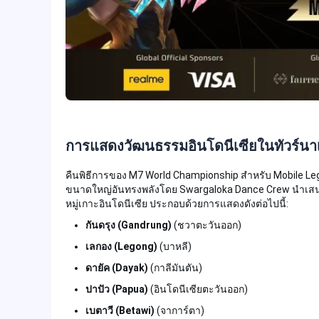
การแสดงวัฒนธรรมอินโดนีเซียในทัวร์นา
คืนพิธีการของ M7 World Championship สำหรับ Mobile Le
ขนาดใหญ่อันทรงพลังโดย Swargaloka Dance Crew นำเสนอนั
หมู่เกาะอินโดนีเซีย ประกอบด้วยการแสดงดังต่อไปนี้:
กันดรุง (Gandrung)
(ชวาตะวันออก)
เลกอง (Legong)
(บาหลี)
ดายัค (Dayak)
(กาลีมันตัน)
ปาปัว (Papua)
(อินโดนีเซียตะวันออก)
เบตาวี (Betawi)
(จาการ์ตา)