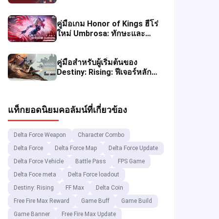
Eclipse, ราคา และกิจกรรม
คู่มือเกม Honor of Kings ฮีโร่
ใหม่ Umbrosa: ทักษะและ
รางวัล
คู่มือสำหรับผู้เริ่มต้นของ
Destiny: Rising: ฟีเจอร์หลัก
ตัวละครแนะนำ และกลยุทธ์
การเล่น
แท็กยอดนิยม
คอลัมน์ที่เกี่ยวข้อง
Delta Force Weapon
Character Combo
Delta Force
Delta Force Map
Delta Force Update
Delta Force Vehicle
Battle Pass
FPS Game
Delta Foce meta
Delta Force loadout
Destiny: Rising
FF Max
Delta Coin
Free Fire Max Reward
Game Buff
Game Build
Game Banner
Free Fire Max Update