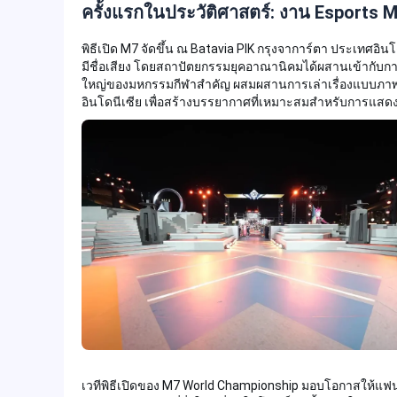
ครั้งแรกในประวัติศาสตร์: งาน Esports M
พิธีเปิด M7 จัดขึ้น ณ Batavia PIK กรุงจาการ์ตา ประเทศอินโ
มีชื่อเสียง โดยสถาปัตยกรรมยุคอาณานิคมได้ผสานเข้ากับกา
ใหญ่ของมหกรรมกีฬาสำคัญ ผสมผสานการเล่าเรื่องแบบภา
อินโดนีเซีย เพื่อสร้างบรรยากาศที่เหมาะสมสำหรับการแสดง M S
เวทีพิธีเปิดของ M7 World Championship มอบโอกาสให้แฟน