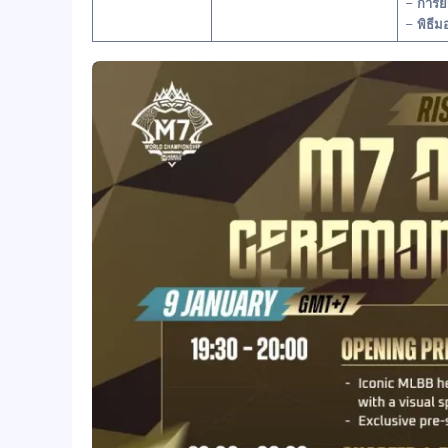
–
การยก
–
พิธีม