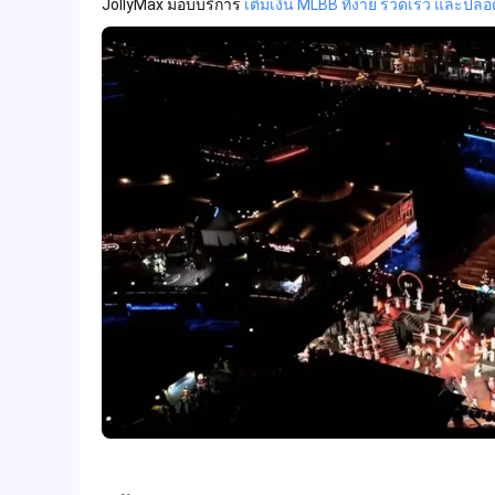
JollyMax มอบบริการ
เติมเงิน MLBB ที่ง่าย รวดเร็ว และปลอ