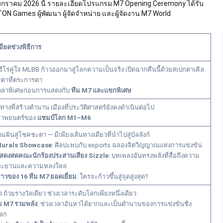
ือนมกราคม 2026 นี้ รายละเอียดโปรแกรม M7 Opening Ceremony ได้รับ
N Games ผู้พัฒนา ผู้จัดจำหน่าย และผู้จัดงาน M7 World
ียดช่วงพิธีการ
ฮีโร่คู่ใจ MLBB ก้าวออกมาสู่โลกความเป็นจริง เปิดฉากคืนนี้ด้วยสเปกตาเคิล
ตาที่ตระการตา
เวลาพิเศษก่อนการแสดงกับ
ทีม M7 และแขกพิเศษ
ทางที่สร้างตำนาน เมืองที่ประวัติศาสตร์ยังคงดำเนินต่อไป
ภาพยนตร์ของ
แชมป์โลก M1–M6
ฝันสู่โชคชะตา — มีเพียงเส้นทางเดียวที่นำไปสู่บัลลังก์
urals Showcase
: ศิลปะพบกับ esports ฉลองจิตวิญญาณแห่งการแข่งขัน
สดงสดคณะนักร้องประสานเสียง Sizzle
: บทเพลงอันทรงพลังที่สื่อถึงความ
ทะยานและความหลงใหล
งราวของ 16 ทีม M7 ยอดเยี่ยม
: ใครจะก้าวขึ้นสู่จุดสูงสุด?
ยว ถ้วยรางวัลเดียว ช่วงเวลาระดับโลกเพียงหนึ่งเดียว
ม M7 รวมพลัง
: ช่วงเวลาอันหาได้ยากและเป็นตำนานของการแข่งขันชิง
ลก