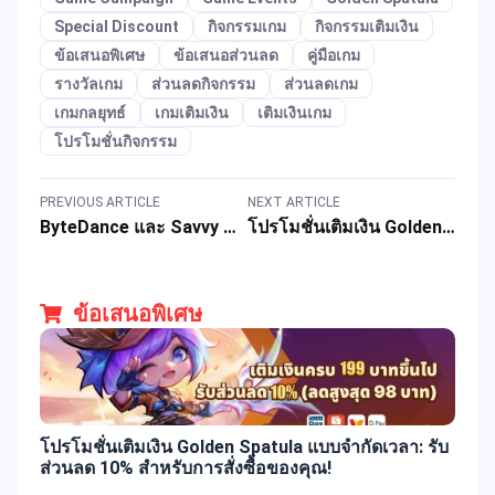
Special Discount
กิจกรรมเกม
กิจกรรมเติมเงิน
ข้อเสนอพิเศษ
ข้อเสนอส่วนลด
คู่มือเกม
รางวัลเกม
ส่วนลดกิจกรรม
ส่วนลดเกม
เกมกลยุทธ์
เกมเติมเงิน
เติมเงินเกม
โปรโมชั่นกิจกรรม
PREVIOUS ARTICLE
NEXT ARTICLE
ByteDance และ Savvy Games เตรียมปิดดีลขาย Moonton Mobile Game มูลค่า 6-7 พันล้านดอลลาร์
โปรโมชั่นเติมเงิน Golden Spatula ระยะเวลาจำกัด: รับส่วนลด 50% ในไทย และ 30% ในมาเลเซีย!
ข้อเสนอพิเศษ
โปรโมชั่นเติมเงิน Golden Spatula แบบจำกัดเวลา: รับ
ส่วนลด 10% สำหรับการสั่งซื้อของคุณ!