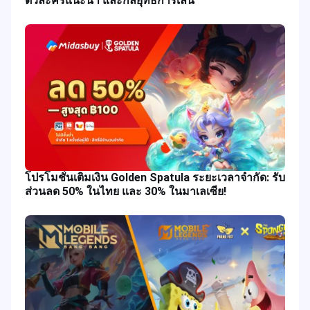
ตัวละครแนะนำ และกลยุทธ์การเล่น
โปรโมชั่นเติมเงิน Golden Spatula ระยะเวลาจำกัด: รับ
ส่วนลด 50% ในไทย และ 30% ในมาเลเซีย!