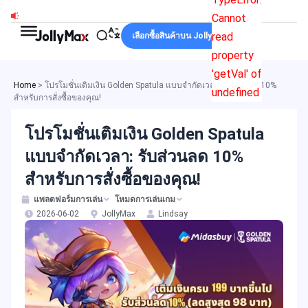
Skip
Cannot
to
read
เลือกซื้อสินค้าบน JollyMax
content
property
'getVal' of
Home
>
โปรโมชั่นเติมเงิน Golden Spatula แบบจำกัดเวลา: รับส่วนลด 10%
undefined
สำหรับการสั่งซื้อของคุณ!
โปรโมชั่นเติมเงิน Golden Spatula
แบบจำกัดเวลา: รับส่วนลด 10%
สำหรับการสั่งซื้อของคุณ!
แพลตฟอร์มการเล่น
โหมดการเล่นเกม
2026-06-02
JollyMax
Lindsay