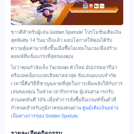
ข่าวดีสำหรับผู้เล่น Golden Spatula! โปรโมชั่นเติมเงิน
สุดพิเศษ 14 วันมาถึงแล้ว มอบโอกาสให้คุณได้รับ
ความคุ้มค่ามากยิ่งขึ้นเมื่อซื้อไอเทมในเกมเพื่อสร้าง
คอมพ์ที่แข็งแกร่งที่สุดของคุณ
ไม่ว่าคุณกำลังเล็ง Tactician ตัวใหม่ อัปเกรดอารีน่า
หรือปลดล็อกแบทเทิลพาสล่าสุด ข้อเสนอแบบจำกัด
เวลานี้คือวิธีที่ชาญฉลาดที่สุดในการเพิ่มพลังให้กับการ
เล่นของคุณ ในช่วงเวลากิจกรรม ผู้เล่นสามารถรับ
ส่วนลดทันที 10% เมื่อทำการสั่งซื้อถึงเกณฑ์ขั้นต่ำที่
กำหนดสำหรับภูมิภาคของตนผ่าน
ศูนย์เติมเงินอย่าง
เป็นทางการของ Golden Spatula
รายละเอียดกิจกรรม