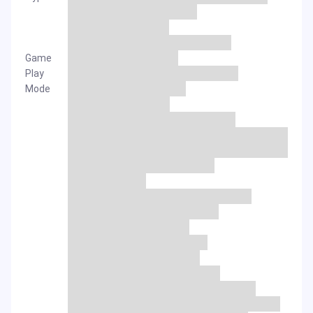
Game
Play
Mode