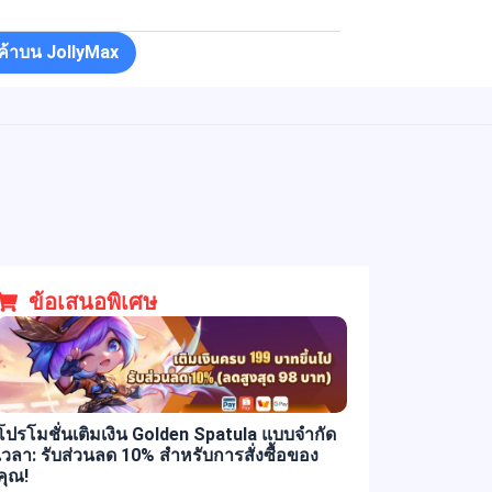
นค้าบน JollyMax
ข้อเสนอพิเศษ
โปรโมชั่นเติมเงิน Golden Spatula แบบจำกัด
เวลา: รับส่วนลด 10% สำหรับการสั่งซื้อของ
คุณ!