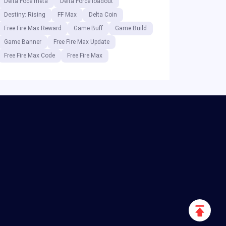
Delta Foce meta
Delta Force loadout
Destiny: Rising
FF Max
Delta Coin
Free Fire Max Reward
Game Buff
Game Build
Game Banner
Free Fire Max Update
Free Fire Max Code
Free Fire Max
Scroll
to