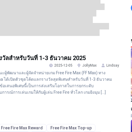
วัลสำหรับวันที่ 1-3 ธันวาคม 2025
2025-12-05
JollyMax
Lindsay
ะผู้พัฒนาและผู้จัดจำหน่ายเกม Free Fire Max (FF Max) ทาง
a ได้เปิดตัวชุดโค้ดแลกรางวัลสุดพิเศษสำหรับวันที่ 1-3 ธันวาคม
ข้อเสนอพิเศษนี้เป็นการส่งเสริมโอกาสในการยกระดับ
การณ์การเล่นเกมให้กับผู้เล่น Free Fire ทั่วโลก เกมยิงมุม […]
Free Fire Max Reward
Free Fire Max Top-up