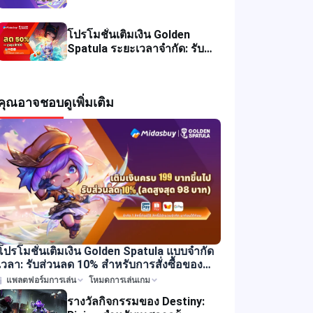
สินค้า และคำแนะนำสำหรับผู้
เข้าร่วม
โปรโมชั่นเติมเงิน Golden
Spatula ระยะเวลาจำกัด: รับ
ส่วนลด 50% ในไทย และ 30%
ในมาเลเซีย!
คุณอาจชอบ
ดูเพิ่มเติม
โปรโมชั่นเติมเงิน Golden Spatula แบบจำกัด
เวลา: รับส่วนลด 10% สำหรับการสั่งซื้อของ
คุณ!
แพลตฟอร์มการเล่น
โหมดการเล่นเกม
รางวัลกิจกรรมของ Destiny: