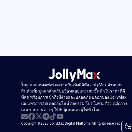
ในฐานะแพลตฟอร์มความบันเทิงดิจิทัล JollyMax จำหน่าย
สินค้าเพิ่มมูลค่าสำหรับบริษัทแอปและเกมชั้นนำในราคาที่ดี
ที่สุด พร้อมการเข้าถึงที่ง่ายและปลอดภัย บล็อกของ JollyMax
เผยแพร่การอัปเดตออนไลน์ กิจกรรม โปรโมชั่น รีวิว คู่มือการ
เล่น รายงานต่างๆ ให้กับผู้เล่นและผู้ใช้ทั่วโลก
Copyright ©2025 JollyMax Digital Platform. All rights reserved.