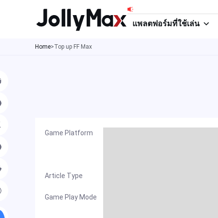
Skip
to
แพลตฟอร์มที่ใช้เล่น
content
Home
>
Top up FF Max
Game Platform
Article Type
Game Play Mode