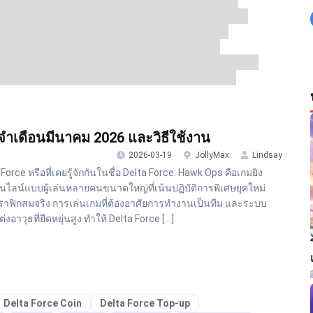
จำเดือนมีนาคม 2026 และวิธีใช้งาน
2026-03-19
JollyMax
Lindsay
Force หรือที่เคยรู้จักกันในชื่อ Delta Force: Hawk Ops คือเกมยิง
นไลน์แบบผู้เล่นหลายคนขนาดใหญ่ที่เน้นปฏิบัติการพิเศษยุคใหม่
ราฟิกสมจริง การเล่นเกมที่ต้องอาศัยการทำงานเป็นทีม และระบบ
่งอาวุธที่ยืดหยุ่นสูง ทำให้ Delta Force […]
Delta Force Coin
Delta Force Top-up