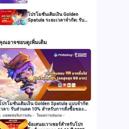
สินค้า และคำแนะนำสำหรับผู้
เข้าร่วม
โปรโมชั่นเติมเงิน Golden
Spatula ระยะเวลาจำกัด: รับ
ส่วนลด 50% ในไทย และ 30%
ในมาเลเซีย!
คุณอาจชอบ
ดูเพิ่มเติม
โปรโมชั่นเติมเงิน Golden Spatula แบบจำกัด
เวลา: รับส่วนลด 10% สำหรับการสั่งซื้อของ
คุณ!
แพลตฟอร์มการเล่น
โหมดการเล่นเกม
ข้อเสนอเวาเชอร์สำหรับโปร