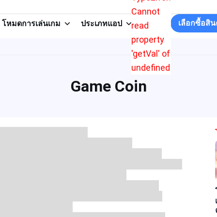
Cannot
เลือกซื้อสิ
โหมดการเล่นเกม
ประเภทแอป
read
property
'getVal' of
undefined
Game Coin