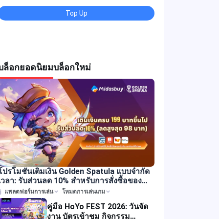
Top Up
บล็อกยอดนิยม
บล็อกใหม่
โปรโมชั่นเติมเงิน Golden Spatula แบบจำกัด
เวลา: รับส่วนลด 10% สำหรับการสั่งซื้อของ
คุณ!
แพลตฟอร์มการเล่น
โหมดการเล่นเกม
คู่มือ HoYo FEST 2026: วันจัด
งาน บัตรเข้าชม กิจกรรม