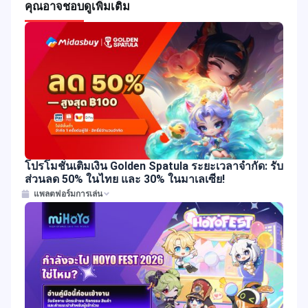
คุณอาจชอบ
ดูเพิ่มเติม
โปรโมชั่นเติมเงิน Golden Spatula ระยะเวลาจำกัด: รับ
ส่วนลด 50% ในไทย และ 30% ในมาเลเซีย!
แพลตฟอร์มการเล่น