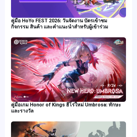
คู่มือ HoYo FEST 2026: วันจัดงาน บัตรเข้าชม
กิจกรรม สินค้า และคำแนะนำสำหรับผู้เข้าร่วม
คู่มือเกม Honor of Kings ฮีโร่ใหม่ Umbrosa: ทักษะ
และรางวัล