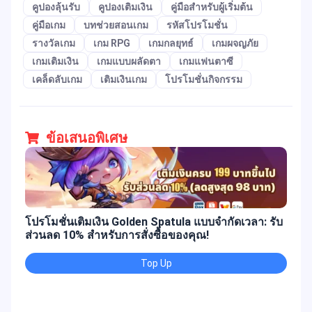
คูปองลุ้นรับ
คูปองเติมเงิน
คู่มือสำหรับผู้เริ่มต้น
คู่มือเกม
บทช่วยสอนเกม
รหัสโปรโมชั่น
รางวัลเกม
เกม RPG
เกมกลยุทธ์
เกมผจญภัย
เกมเติมเงิน
เกมแบบผลัดตา
เกมแฟนตาซี
เคล็ดลับเกม
เติมเงินเกม
โปรโมชั่นกิจกรรม
ข้อเสนอพิเศษ
โปรโมชั่นเติมเงิน Golden Spatula แบบจำกัดเวลา: รับ
ส่วนลด 10% สำหรับการสั่งซื้อของคุณ!
Top Up