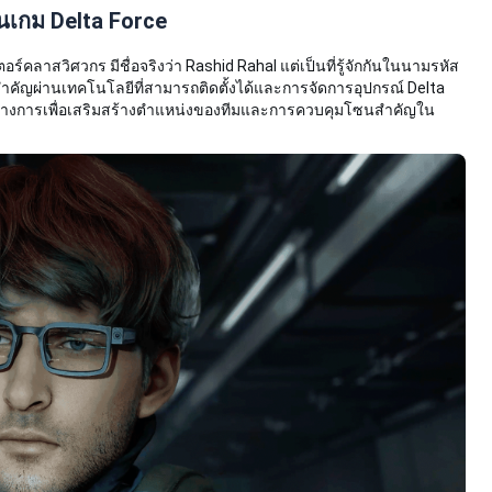
เกม Delta Force
์คลาสวิศวกร มีชื่อจริงว่า Rashid Rahal แต่เป็นที่รู้จักกันในนามรหัส
่สำคัญผ่านเทคโนโลยีที่สามารถติดตั้งได้และการจัดการอุปกรณ์ Delta
นทางการเพื่อเสริมสร้างตำแหน่งของทีมและการควบคุมโซนสำคัญใน