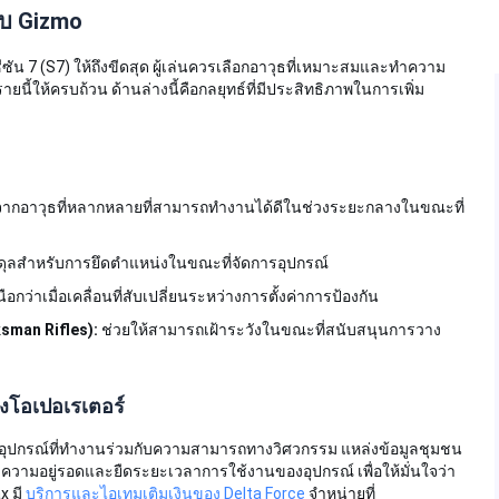
ับ Gizmo
ัน 7 (S7) ให้ถึงขีดสุด ผู้เล่นควรเลือกอาวุธที่เหมาะสมและทำความ
ี้ให้ครบถ้วน ด้านล่างนี้คือกลยุทธ์ที่มีประสิทธิภาพในการเพิ่ม
์จากอาวุธที่หลากหลายที่สามารถทำงานได้ดีในช่วงระยะกลางในขณะที่
มดุลสำหรับการยึดตำแหน่งในขณะที่จัดการอุปกรณ์
กว่าเมื่อเคลื่อนที่สับเปลี่ยนระหว่างการตั้งค่าการป้องกัน
ksman Rifles):
ช่วยให้สามารถเฝ้าระวังในขณะที่สนับสนุนการวาง
งโอเปอเรเตอร์
อุปกรณ์ที่ทำงานร่วมกับความสามารถทางวิศวกรรม แหล่งข้อมูลชุมชน
ิ่มความอยู่รอดและยืดระยะเวลาการใช้งานของอุปกรณ์ เพื่อให้มั่นใจว่า
x มี
บริการและไอเทมเติมเงินของ Delta Force
จำหน่ายที่