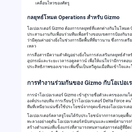
เคลื่อนไหวของศัตรู
กลยุทธ์โหมด Operations สำหรับ Gizmo
โอเปอเรเตอร์ Gizmo ต้องการกลยุทธ์ที่แตกต่างกันในโหมด O
ประสานงานกับเพื่อนร่วมทีมเพื่อสร้างขอบเขตการป้องกันรอบจ
ว่ามีคุณค่าอย่างยิ่งในช่วงการยึดพื้นที่ที่ยาวนาน ซึ่งก
เหลว
การสื่อสารมีความสำคัญอย่างยิ่งในการส่งเสริมกลยุทธ์สำหรั
อุปกรณ์และระยะเวลารอคูลดาวน์ เพื่อให้แน่ใจว่ามีการตอบส
ประสิทธิภาพของเขาจะเพิ่มขึ้นเป็นทวีคูณเมื่อทีมเข้าใจและใ
การทำงานร่วมกันของ Gizmo กับโอเปอเร
การนำโอเปอเรเตอร์ Gizmo เข้าสู่รายชื่อตัวละครของเกมโดย
องค์ประกอบทีม การเรียนรู้ว่าโอเปอเรเตอร์ Delta Force 
ทีมที่เหนียวแน่นซึ่งใช้ประโยชน์จากจุดแข็งของโอเปอเรเต
โอเปอเรเตอร์คลาสจู่โจมได้รับประโยชน์จากการควบคุมพื้นที
ทะลวงอย่างดุดัน โอเปอเรเตอร์สนับสนุนและแพทย์สามารถ
สร้างตำแหน่งที่แข็งแกร่งที่สามารถทนทานต่อการต่อสู้ที่ยืด