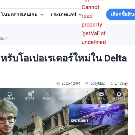
Cannot
เลือกซื้อสิ
โหมดการเล่นเกม
ประเภทแอป
read
property
'getVal' of
ั่น 7
undefined
ำหรับโอเปอเรเตอร์ใหม่ใน Delta
2025-12-04
JollyMax
Lindsay