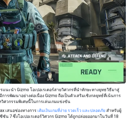
ารแนะนำ Gizmo โอเปอเรเตอร์สายวิศวกรที่นำทักษะทางยุทธวิธีมาสู่
ารพัฒนาอย่างต่อเนื่อง Gizmo ถือเป็นตัวเสริมเชิงกลยุทธ์ที่เน้นการ
าทวิศวกรรมพิเศษนี้ในการเล่นเกมแข่งขัน
yMax เสนอช่องทางการ
เติมเงินเกมที่ง่าย รวดเร็ว และปลอดภัย
สำหรับผู้
่นในซีซัน 7 ซึ่งโอเปอเรเตอร์วิศวกร Gizmo ได้ถูกปล่อยออกมาในวันที่ 18