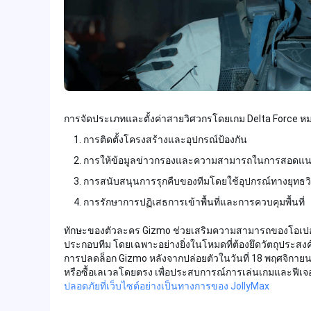
การจัดประเภทและตั้งค่าสายวิศวกรโดยเกม Delta Force ห
การติดตั้งโครงสร้างและอุปกรณ์ป้องกัน
การให้ข้อมูลข่าวกรองและความสามารถในการสอดแ
การสนับสนุนการรุกคืบของทีมโดยใช้อุปกรณ์ทางยุทธวิ
การรักษาการปฏิเสธการเข้าพื้นที่และการควบคุมพื้นที่
ทักษะของตัวละคร Gizmo ช่วยเสริมความสามารถของโอเปอเรเต
ประกอบทีม โดยเฉพาะอย่างยิ่งในโหมดที่ต้องยึดวัตถุประสงค์
การปลดล็อก Gizmo หลังจากปล่อยตัวในวันที่ 18 พฤศจิกายน 
หรือซื้อเลเวลโดยตรง เพื่อประสบการณ์การเล่นเกมและฟีเจอร์ผู
ปลอดภัยที่เว็บไซต์อย่างเป็นทางการของ JollyMax