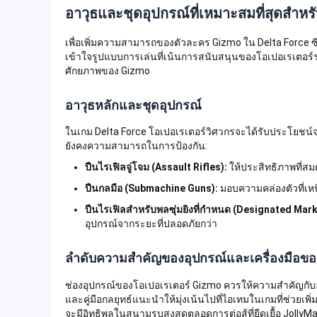
อาวุธและชุดอุปกรณ์ที่เหมาะสมที่สุดสำหร
เพื่อเพิ่มความสามารถของตัวละคร Gizmo ใน Delta Force ซีซ
เข้าใจรูปแบบการเล่นที่เน้นการสนับสนุนของโอเปอเรเตอร์รายน
ศักยภาพของ Gizmo
อาวุธหลักและชุดอุปกรณ์
ในเกม Delta Force โอเปอเรเตอร์วิศวกรจะได้รับประโยชน
ยังคงความสามารถในการป้องกัน:
ปืนไรเฟิลจู่โจม (Assault Rifles):
ให้ประสิทธิภาพที่ส
ปืนกลมือ (Submachine Guns):
มอบความคล่องตัวที่เหนือ
ปืนไรเฟิลสำหรับพลซุ่มยิงที่กำหนด (Designated Mar
อุปกรณ์จากระยะที่ปลอดภัยกว่า
ลำดับความสำคัญของอุปกรณ์และเครื่องมือขอ
ช่องอุปกรณ์ของโอเปอเรเตอร์ Gizmo ควรให้ความสำคัญกับ
และคู่มือกลยุทธ์แนะนำให้มุ่งเน้นไปที่ไอเทมในเกมที่ช่วยเพ
จะมีอิทธิพลในสนามรบสูงสุดตลอดการต่อสู้ที่ยืดเยื้อ JollyMa