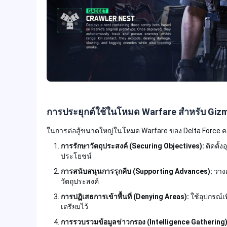
การประยุกต์ใช้ในโหมด Warfare สำหรับ Giz
ในการต่อสู้ขนาดใหญ่ในโหมด Warfare ของ Delta Force 
การรักษาวัตถุประสงค์ (Securing Objectives):
ติดตั้ง
ประโยชน์
การสนับสนุนการรุกคืบ (Supporting Advances):
วางอ
วัตถุประสงค์
การปฏิเสธการเข้าพื้นที่ (Denying Areas):
ใช้อุปกรณ์เพ
เตรียมไว้
การรวบรวมข้อมูลข่าวกรอง (Intelligence Gathering)