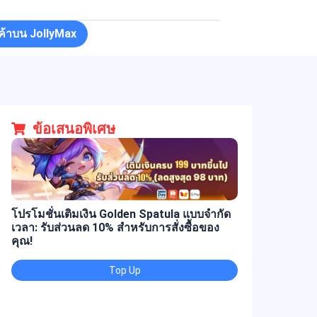
นค้าบน JollyMax
ข้อเสนอพิเศษ
โปรโมชั่นเติมเงิน Golden Spatula แบบจำกัด
เวลา: รับส่วนลด 10% สำหรับการสั่งซื้อของ
คุณ!
Top Up