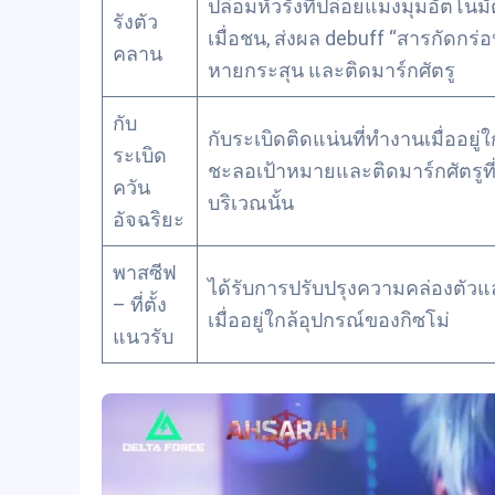
ปล่อมหัวรังที่ปล่อยแมงมุมอัตโนมัต
รังตัว
เมื่อชน, ส่งผล debuff “สารกัดกร่อ
คลาน
หายกระสุน และติดมาร์กศัตรู
กับ
กับระเบิดติดแน่นที่ทำงานเมื่ออยู่ใ
ระเบิด
ชะลอเป้าหมายและติดมาร์กศัตรูที่
ควัน
บริเวณนั้น
อัจฉริยะ
พาสซีฟ
ได้รับการปรับปรุงความคล่องตั
– ที่ตั้ง
เมื่ออยู่ใกล้อุปกรณ์ของกิซโม่
แนวรับ