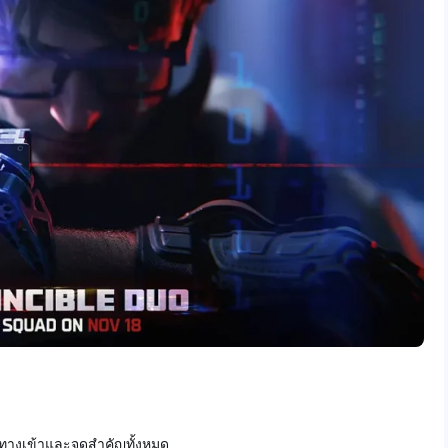
ดทางเข้าและจุดสำคัญทั้งหมด