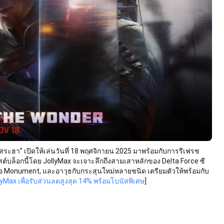
ัสสระฮา” เปิดให้เล่นวันที่ 18 พฤศจิกายน 2025 มาพร้อมกับการรีเฟรช
 โพสต์บล็อกนี้โดย JollyMax จะเจาะลึกถึงสามเสาหลักของ Delta Force ซี
ใหม่ชื่อ Monument, และอาวุธกับกระสุนใหม่หลายชนิด เตรียมตัวให้พร้อมกับ
llyMax เพื่อรับส่วนลดสูงสุด 14% พร้อมโบนัสพิเศษ
]