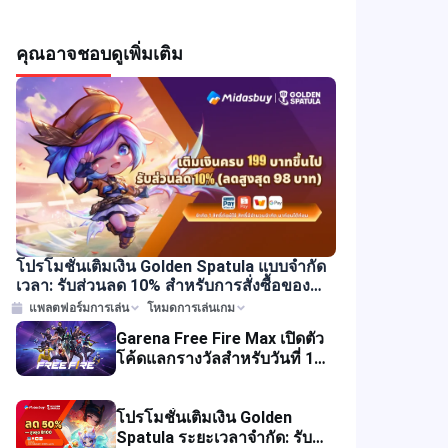
ในมาเลเซีย!
คุณอาจชอบ
ดูเพิ่มเติม
โปรโมชั่นเติมเงิน Golden Spatula แบบจำกัด
เวลา: รับส่วนลด 10% สำหรับการสั่งซื้อของ
คุณ!
แพลตฟอร์มการเล่น
โหมดการเล่นเกม
Garena Free Fire Max เปิดตัว
โค้ดแลกรางวัลสำหรับวันที่ 1-
3 ธันวาคม 2025
โปรโมชั่นเติมเงิน Golden
Spatula ระยะเวลาจำกัด: รับ