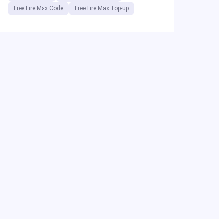
Free Fire Max Code
Free Fire Max Top-up