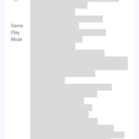
Game
Play
Mode