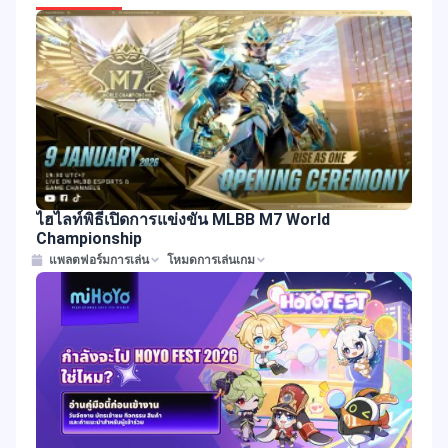
ไฮไลท์พิธีเปิดการแข่งขัน MLBB M7 World
Championship
แพลตฟอร์มการเล่น
โหมดการเล่นเกม