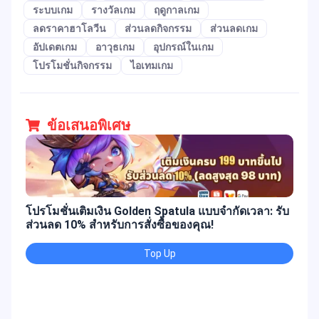
ระบบเกม
รางวัลเกม
ฤดูกาลเกม
ลดราคาฮาโลวีน
ส่วนลดกิจกรรม
ส่วนลดเกม
อัปเดตเกม
อาวุธเกม
อุปกรณ์ในเกม
โปรโมชั่นกิจกรรม
ไอเทมเกม
ข้อเสนอพิเศษ
โปรโมชั่นเติมเงิน Golden Spatula แบบจำกัดเวลา: รับ
ส่วนลด 10% สำหรับการสั่งซื้อของคุณ!
Top Up